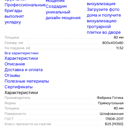
мощения
визуализация
Профессиональные
Создадим
Загрузите фото
бригады
уникальный
дома и получите
выполнят
дизайн мощения
визуализацию
укладку
тротуарной
плитки во дворе
Толщина
80 мм
Размер, мм
800x400x80
На поддоне, м2
11,52
Все характеристики
Характеристики
Описание
Доставка и оплата
Отзывы
Полезные материалы
Сертификаты
Характеристики
Производитель
Фабрика Готика
Форма
Прямоугольная
Толщина
80 мм
Поверхность
Шлифованная
ГОСТ
17608-2017
Класс прочности на сжатие
В25 (М350)