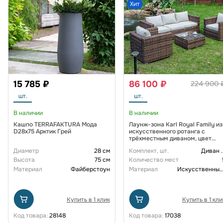
Хит
15 785 ₽
86 100 ₽
224 900 
шт.
шт.
В наличии
В наличии
Кашпо TERRAFAKTURA Мода
Лаунж-зона Karl Royal Family из
D28x75 Арктик Грей
искусственного ротанга с
трёхместным диваном, цвет
коричневый
Диаметр
28 см
Комплект, шт.
Диван
.
Высота
75 см
Количество мест
Материал
Файберстоун
Материал
Искусственный рот
Купить в 1 клик
Купить в 1 кли
Код товара:
28148
Код товара:
17038