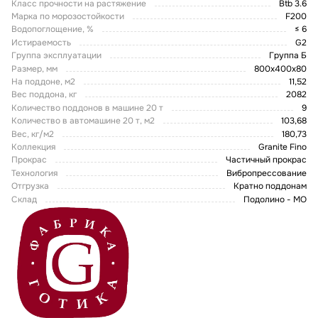
Класс прочности на растяжение
Btb 3.6
Марка по морозостойкости
F200
Водопоглощение, %
≤ 6
Истираемость
G2
Группа эксплуатации
Группа Б
Размер, мм
800x400x80
На поддоне, м2
11,52
Вес поддона, кг
2082
Количество поддонов в машине 20 т
9
Количество в автомашине 20 т, м2
103,68
Вес, кг/м2
180,73
Коллекция
Granite Fino
Прокрас
Частичный прокрас
Технология
Вибропрессование
Отгрузка
Кратно поддонам
Склад
Подолино - МО