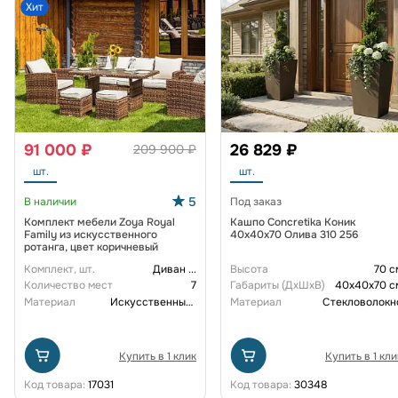
Хит
91 000 ₽
26 829 ₽
209 900 ₽
шт.
шт.
5
В наличии
Под заказ
Комплект мебели Zoya Royal
Кашпо Concretika Коник
Family из искусственного
40x40x70 Олива 310 256
ротанга, цвет коричневый
Комплект, шт.
Диван
...
Высота
70 с
Количество мест
7
Габариты (ДxШxВ)
40x40x70 с
Материал
Искусственный ротанг
Материал
Стекловолокн
Купить в 1 клик
Купить в 1 кли
Код товара:
17031
Код товара:
30348