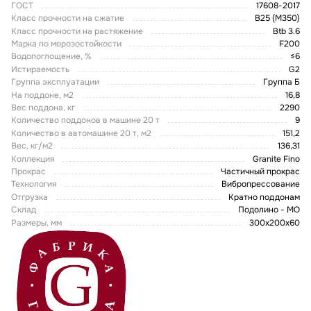
ГОСТ
17608-2017
Класс прочности на сжатие
В25 (М350)
Класс прочности на растяжение
Btb 3.6
Марка по морозостойкости
F200
Водопоглощение, %
≤6
Истираемость
G2
Группа эксплуатации
Группа Б
На поддоне, м2
16,8
Вес поддона, кг
2290
Количество поддонов в машине 20 т
9
Количество в автомашине 20 т, м2
151,2
Вес, кг/м2
136,31
Коллекция
Granite Fino
Прокрас
Частичный прокрас
Технология
Вибропрессование
Отгрузка
Кратно поддонам
Склад
Подолино - МО
Размеры, мм
300х200х60