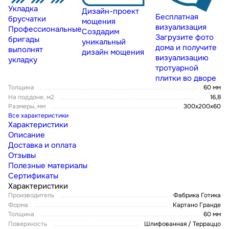
Укладка
Дизайн-проект
Бесплатная
брусчатки
мощения
визуализация
Профессиональные
Создадим
Загрузите фото
бригады
уникальный
дома и получите
выполнят
дизайн мощения
визуализацию
укладку
тротуарной
плитки во дворе
Толщина
60 мм
На поддоне, м2
16,8
Размеры, мм
300х200х60
Все характеристики
Характеристики
Описание
Доставка и оплата
Отзывы
Полезные материалы
Сертификаты
Характеристики
Производитель
Фабрика Готика
Форма
Картано Гранде
Толщина
60 мм
Поверхность
Шлифованная / Терраццо