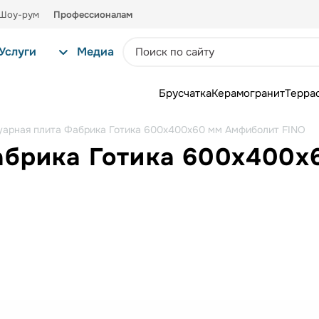
Шоу-рум
Профессионалам
Услуги
Медиа
Брусчатка
Керамогранит
Терра
уарная плита Фабрика Готика 600х400х60 мм Амфиболит FINO
абрика Готика 600х400