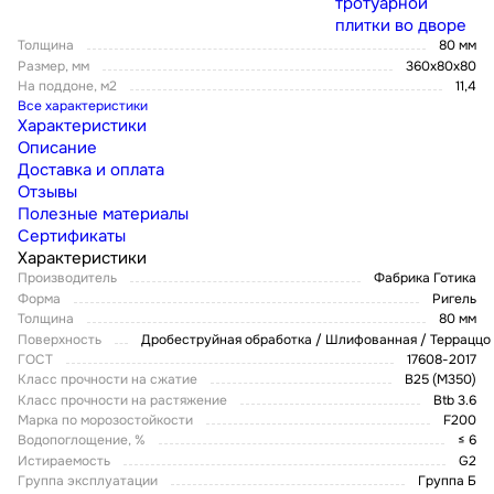
тротуарной
плитки во дворе
Толщина
80 мм
Размер, мм
360x80x80
На поддоне, м2
11,4
Все характеристики
Характеристики
Описание
Доставка и оплата
Отзывы
Полезные материалы
Сертификаты
Характеристики
Производитель
Фабрика Готика
Форма
Ригель
Толщина
80 мм
Поверхность
Дробеструйная обработка / Шлифованная / Терраццо
ГОСТ
17608-2017
Класс прочности на сжатие
В25 (М350)
Класс прочности на растяжение
Btb 3.6
Марка по морозостойкости
F200
Водопоглощение, %
≤ 6
Истираемость
G2
Группа эксплуатации
Группа Б