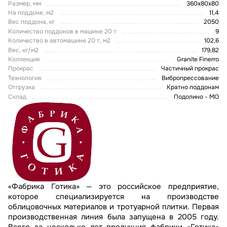
Размер, мм
360x80x80
На поддоне, м2
11,4
Вес поддона, кг
2050
Количество поддонов в машине 20 т
9
Количество в автомашине 20 т, м2
102,6
Вес, кг/м2
179,82
Коллекция
Granite Finerro
Прокрас
Частичный прокрас
Технология
Вибропрессование
Отгрузка
Кратно поддонам
Склад
Подолино - МО
«Фабрика Готика» — это российское предприятие,
которое специализируется на производстве
облицовочных материалов и тротуарной плитки. Первая
производственная линия была запущена в 2005 году.