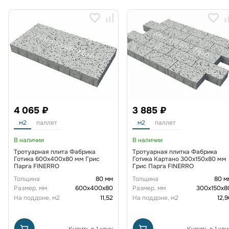
4 065 ₽
3 885 ₽
м2
паллет
м2
паллет
В наличии
В наличии
Тротуарная плита Фабрика
Тротуарная плитка Фабрика
Готика 600х400х80 мм Грис
Готика Картано 300х150х80 мм
Парга FINERRO
Грис Парга FINERRO
Толщина
80 мм
Толщина
80 м
Размер, мм
600х400х80
Размер, мм
300х150х8
На поддоне, м2
11,52
На поддоне, м2
12,9
Купить в 1 клик
Купить в 1 кли