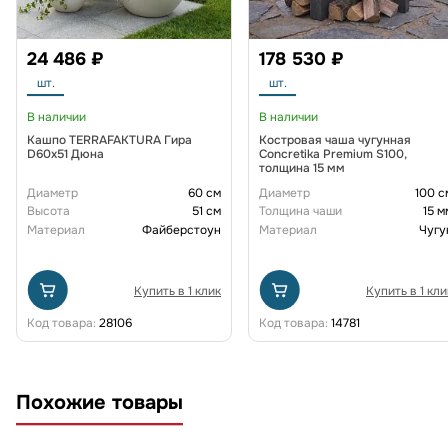
24 486 ₽
178 530 ₽
шт.
шт.
В наличии
В наличии
Кашпо TERRAFAKTURA Гира
Костровая чаша чугунная
D60х51 Дюна
Concretika Premium S100,
толщина 15 мм
Диаметр
60 см
Диаметр
100 с
Высота
51 см
Толщина чаши
15 м
Материал
Файберстоун
Материал
Чугу
Купить в 1 клик
Купить в 1 кли
Код товара:
28106
Код товара:
14781
Похожие товары