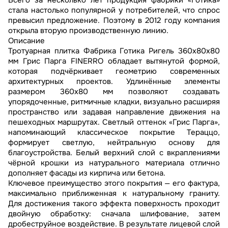
Всего за несколько лет продукция фабрики «Готика»
стала настолько популярной у потребителей, что спрос
превысил предложение. Поэтому в 2012 году компания
открыла вторую производственную линию.
Описание
Тротуарная плитка Фабрика Готика Ригель 360х80х80
мм Грис Парга FINERRO обладает вытянутой формой,
которая подчёркивает геометрию современных
архитектурных проектов. Удлинённые элементы
размером 360х80 мм позволяют создавать
упорядоченные, ритмичные кладки, визуально расширяя
пространство или задавая направление движения на
пешеходных маршрутах. Светлый оттенок «Грис Парга»,
напоминающий классическое покрытие Тераццо,
формирует светлую, нейтральную основу для
благоустройства. Белый верхний слой с вкраплениями
чёрной крошки из натурального материала отлично
дополняет фасады из кирпича или бетона.
Ключевое преимущество этого покрытия — его фактура,
максимально приближенная к натуральному граниту.
Для достижения такого эффекта поверхность проходит
двойную обработку: сначала шлифование, затем
дробеструйное воздействие. В результате лицевой слой