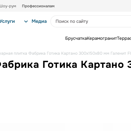
Шоу-рум
Профессионалам
Услуги
Медиа
Брусчатка
Керамогранит
Терра
уарная плитка Фабрика Готика Картано 300х150х80 мм Галенит 
Фабрика Готика Картано