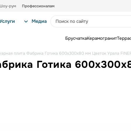
Шоу-рум
Профессионалам
Услуги
Медиа
Брусчатка
Керамогранит
Терра
уарная плита Фабрика Готика 600x300x80 мм Цветок Урала FIN
абрика Готика 600x300x