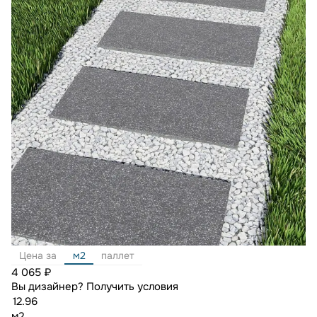
Цена за
м2
паллет
4 065 ₽
Вы дизайнер?
Получить условия
м2