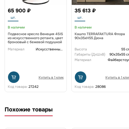
65 900 ₽
35 613 ₽
шт.
шт.
В наличии
В наличии
Подвесное кресло Венеция 4SIS
Кашпо TERRAFAKTURA Флора
из искусственного ротанга, цвет
90x35xH55 Дюна
бронзовый с бежевой подушкой
Материал
Искусственный ротанг
Высота
55 с
Габариты (ДxШxВ)
90x35x55 с
Материал
Файберстоу
Купить в 1 клик
Купить в 1 кли
Код товара:
27242
Код товара:
28086
Похожие товары