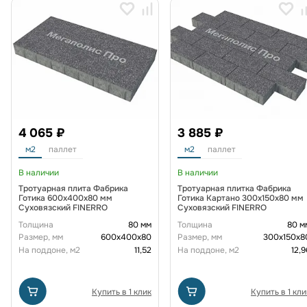
4 065 ₽
3 885 ₽
м2
паллет
м2
паллет
В наличии
В наличии
Тротуарная плита Фабрика
Тротуарная плитка Фабрика
Готика 600х400х80 мм
Готика Картано 300х150х80 мм
Суховязский FINERRO
Суховязский FINERRO
Толщина
80 мм
Толщина
80 м
Размер, мм
600х400х80
Размер, мм
300х150х8
На поддоне, м2
11,52
На поддоне, м2
12,9
Купить в 1 клик
Купить в 1 кли