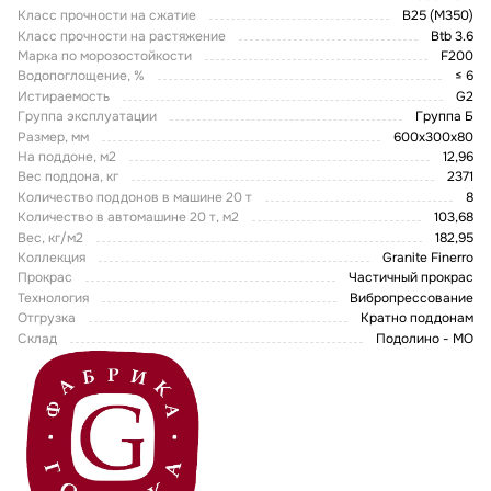
Класс прочности на сжатие
В25 (М350)
Класс прочности на растяжение
Btb 3.6
Марка по морозостойкости
F200
Водопоглощение, %
≤ 6
Истираемость
G2
Группа эксплуатации
Группа Б
Размер, мм
600х300х80
На поддоне, м2
12,96
Вес поддона, кг
2371
Количество поддонов в машине 20 т
8
Количество в автомашине 20 т, м2
103,68
Вес, кг/м2
182,95
Коллекция
Granite Finerro
Прокрас
Частичный прокрас
Технология
Вибропрессование
Отгрузка
Кратно поддонам
Склад
Подолино - МО