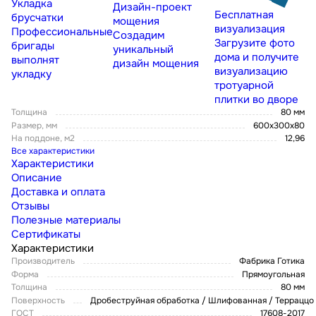
Укладка
Дизайн-проект
Бесплатная
брусчатки
мощения
визуализация
Профессиональные
Создадим
Загрузите фото
бригады
уникальный
дома и получите
выполнят
дизайн мощения
визуализацию
укладку
тротуарной
плитки во дворе
Толщина
80 мм
Размер, мм
600х300х80
На поддоне, м2
12,96
Все характеристики
Характеристики
Описание
Доставка и оплата
Отзывы
Полезные материалы
Сертификаты
Характеристики
Производитель
Фабрика Готика
Форма
Прямоугольная
Толщина
80 мм
Поверхность
Дробеструйная обработка / Шлифованная / Терраццо
ГОСТ
17608-2017