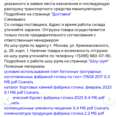
указанного в заявке места назначения и последующую
разгрузку транспортного средства манипулятором.
Подробнее на странице "
Доставка
"
Самовывоз
Со склада поставщика. Адрес и время работы склада
уточняйте заранее. Отгрузка товара осуществляется
только после предварительного согласования с
ответственным менеджером
Из шоу-рума по адресу г. Москва, ул. Кржижановского,
д. 29, корп. 1. Наличие товара и возможность отгрузки
из шоу-рума уточняйте по телефону +7(495) 660-07-90.
Подробнее о работе шоу-рума на странице "
Шоу–рум
"
Полезные материалы
условия использывания плит бетонных тротуарных
изготовленных фабрикой готика по гост-17608 2017
0.3
МБ
pdf
Скачать
каталог бортовых камней фабрика готика. февраль 2023
9.1 МБ
pdf
Скачать
технический буклет фабрика готика 2023
9.4 МБ
pdf
Скачать
коллекционные элементы мощения
5.4 МБ
pdf
Скачать
номенклатура продукции фабрика готика
2.2 МБ
pdf