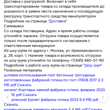
Доставка с разгрузкой. Включает в себя
транспортирование товара со склада производителя до
указанного в заявке места назначения и последующую
разгрузку транспортного средства манипулятором.
Подробнее на странице "
Доставка
"
Самовывоз
Со склада поставщика. Адрес и время работы склада
уточняйте заранее. Отгрузка товара осуществляется
только после предварительного согласования с
ответственным менеджером
Из шоу-рума по адресу г. Москва, ул. Кржижановского,
д. 29, корп. 1. Наличие товара и возможность отгрузки
из шоу-рума уточняйте по телефону +7(495) 660-07-90.
Подробнее о работе шоу-рума на странице "
Шоу–рум
"
Полезные материалы
условия использывания плит бетонных тротуарных
изготовленных фабрикой готика по гост-17608 2017
0.3
МБ
pdf
Скачать
каталог бортовых камней фабрика готика. февраль 2023
9.1 МБ
pdf
Скачать
технический буклет фабрика готика 2023
9.4 МБ
pdf
Скачать
коллекционные элементы мощения
5.4 МБ
pdf
Скачать