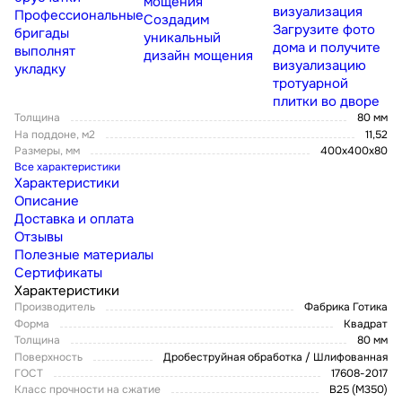
мощения
визуализация
Профессиональные
Создадим
Загрузите фото
бригады
уникальный
дома и получите
выполнят
дизайн мощения
визуализацию
укладку
тротуарной
плитки во дворе
Толщина
80 мм
На поддоне, м2
11,52
Размеры, мм
400х400х80
Все характеристики
Характеристики
Описание
Доставка и оплата
Отзывы
Полезные материалы
Сертификаты
Характеристики
Производитель
Фабрика Готика
Форма
Квадрат
Толщина
80 мм
Поверхность
Дробеструйная обработка / Шлифованная
ГОСТ
17608-2017
Класс прочности на сжатие
В25 (М350)