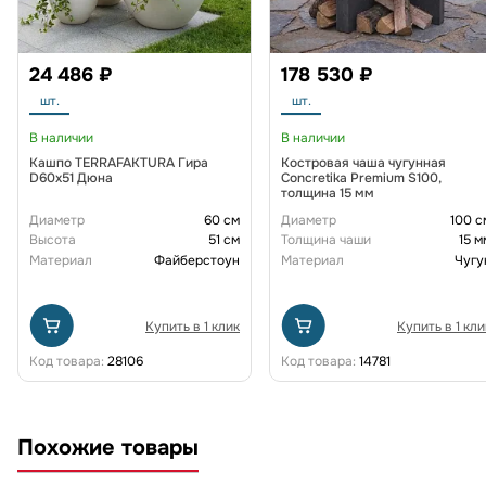
24 486 ₽
178 530 ₽
шт.
шт.
В наличии
В наличии
Кашпо TERRAFAKTURA Гира
Костровая чаша чугунная
D60х51 Дюна
Concretika Premium S100,
толщина 15 мм
Диаметр
60 см
Диаметр
100 с
Высота
51 см
Толщина чаши
15 м
Материал
Файберстоун
Материал
Чугу
Купить в 1 клик
Купить в 1 кли
Код товара:
28106
Код товара:
14781
Похожие товары