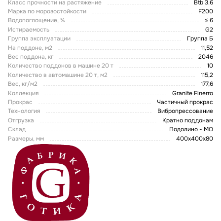
Класс прочности на растяжение
Btb 3.6
Марка по морозостойкости
F200
Водопоглощение, %
≤ 6
Истираемость
G2
Группа эксплуатации
Группа Б
На поддоне, м2
11,52
Вес поддона, кг
2046
Количество поддонов в машине 20 т
10
Количество в автомашине 20 т, м2
115,2
Вес, кг/м2
177,6
Коллекция
Granite Finerro
Прокрас
Частичный прокрас
Технология
Вибропрессование
Отгрузка
Кратно поддонам
Склад
Подолино - МО
Размеры, мм
400х400х80