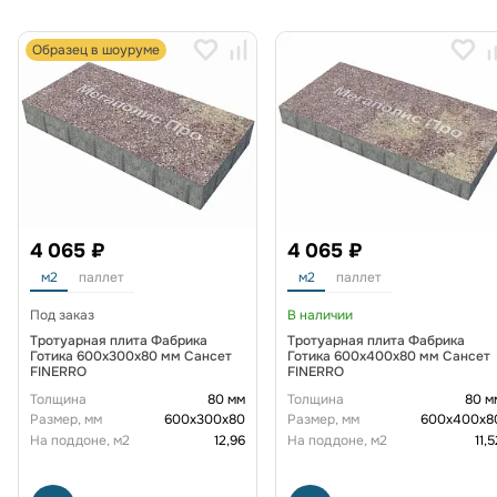
Образец в шоуруме
4 065 ₽
4 065 ₽
м2
паллет
м2
паллет
Под заказ
В наличии
Тротуарная плита Фабрика
Тротуарная плита Фабрика
Готика 600x300x80 мм Сансет
Готика 600х400х80 мм Сансет
FINERRO
FINERRO
Толщина
80 мм
Толщина
80 м
Размер, мм
600х300х80
Размер, мм
600х400х8
На поддоне, м2
12,96
На поддоне, м2
11,5