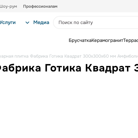
Шоу-рум
Профессионалам
Услуги
Медиа
Брусчатка
Керамогранит
Терра
уарная плитка Фабрика Готика Квадрат 300х300х60 мм Амфибол
Фабрика Готика Квадрат