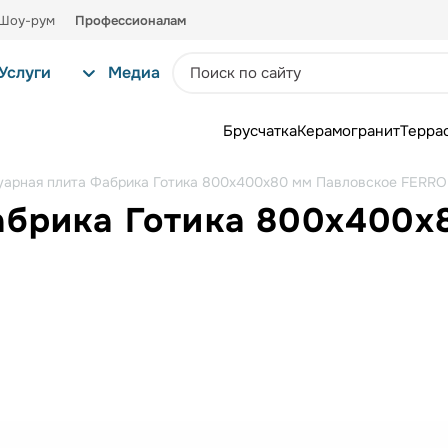
Шоу-рум
Профессионалам
Услуги
Медиа
Брусчатка
Керамогранит
Терра
уарная плита Фабрика Готика 800х400х80 мм Павловское FERRO
абрика Готика 800х400х