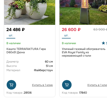
24 486 ₽
26 600 ₽
63 900 
шт.
шт.
В наличии
В наличии
Кашпо TERRAFAKTURA Гира
Уличный газовый обогреватель
D60х51 Дюна
EVA Royal Family из
нержавеющей стали
Диаметр
60 см
Высота
51 см
Материал
Файберстоун
Купить в 1 клик
Купить в 1 кли
Код товара:
28106
Код товара:
17840