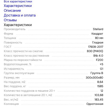
Все характеристики
Характеристики
Описание
Доставка и оплата
Отзывы
Характеристики
Производитель
Stellard
Форма
Квадрат
Толщина
80 мм
Поверхность
Гладкая
ГОСТ
17608-2017
Класс прочности на сжатие
В30 (М400)
Класс прочности на растяжение
Btb 4.0
Марка по морозостойкости
F200
Водопоглощение, %
≤5
Истираемость
G1
Группа эксплуатации
Группа В
Размер, мм
300х300х80
На поддоне, м2
8,64
Вес поддона, кг
1585
Количество поддонов в машине 20 т
12
Количество в автомашине 20 т, м2
103,68
Вес, кг/м2
183,45
Коллекция
Однотонная