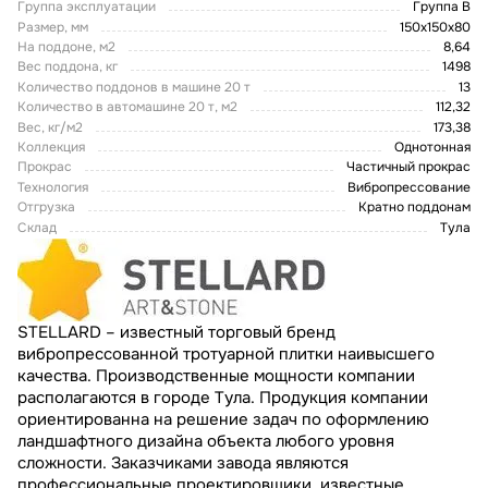
Группа эксплуатации
Группа В
Размер, мм
150х150х80
На поддоне, м2
8,64
Вес поддона, кг
1498
Количество поддонов в машине 20 т
13
Количество в автомашине 20 т, м2
112,32
Вес, кг/м2
173,38
Коллекция
Однотонная
Прокрас
Частичный прокрас
Технология
Вибропрессование
Отгрузка
Кратно поддонам
Склад
Тула
STELLARD – известный торговый бренд
вибропрессованной тротуарной плитки наивысшего
качества. Производственные мощности компании
располагаются в городе Тула. Продукция компании
ориентированна на решение задач по оформлению
ландшафтного дизайна объекта любого уровня
сложности. Заказчиками завода являются
профессиональные проектировщики, известные