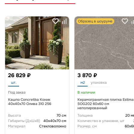
Образец в шоуруме
26 829 ₽
3 870 ₽
шт.
м2
упаковка
Под заказ
В наличии
Кашпо Concretika Коник
Керамогранитная плитка Estima
40x40x70 Олива 310 256
SOG202 60х60 см
неполированный
Высота
70 см
Толщина
20 м
Габариты (ДxШxВ)
40x40x70 см
Количество в упаковке, шт
Материал
Стекловолокно
Размер, см
60x6