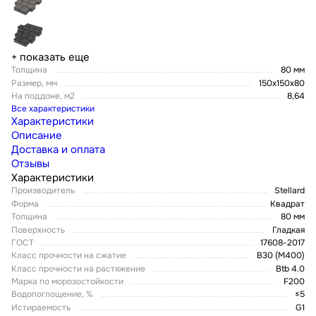
+ показать еще
Толщина
80 мм
Размер, мм
150х150х80
На поддоне, м2
8,64
Все характеристики
Характеристики
Описание
Доставка и оплата
Отзывы
Характеристики
Производитель
Stellard
Форма
Квадрат
Толщина
80 мм
Поверхность
Гладкая
ГОСТ
17608-2017
Класс прочности на сжатие
В30 (М400)
Класс прочности на растяжение
Btb 4.0
Марка по морозостойкости
F200
Водопоглощение, %
≤5
Истираемость
G1