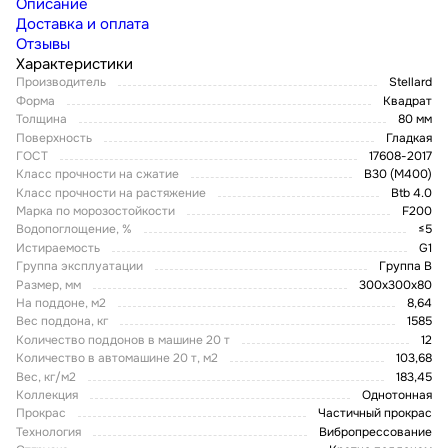
Описание
Доставка и оплата
Отзывы
Характеристики
Производитель
Stellard
Форма
Квадрат
Толщина
80 мм
Поверхность
Гладкая
ГОСТ
17608-2017
Класс прочности на сжатие
В30 (М400)
Класс прочности на растяжение
Btb 4.0
Марка по морозостойкости
F200
Водопоглощение, %
≤5
Истираемость
G1
Группа эксплуатации
Группа В
Размер, мм
300х300х80
На поддоне, м2
8,64
Вес поддона, кг
1585
Количество поддонов в машине 20 т
12
Количество в автомашине 20 т, м2
103,68
Вес, кг/м2
183,45
Коллекция
Однотонная
Прокрас
Частичный прокрас
Технология
Вибропрессование