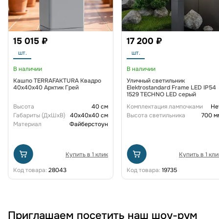
15 015 ₽
17 200 ₽
шт.
шт.
В наличии
В наличии
Кашпо TERRAFAKTURA Квадро
Уличный светильник
40x40x40 Арктик Грей
Elektrostandard Frame LED IP54
1529 TECHNO LED серый
Высота
40 см
Комплектация лампочками
Не
Габариты (ДxШxВ)
40x40x40 см
Высота светильника
700 м
Материал
Файберстоун
Купить в 1 клик
Купить в 1 кли
Код товара:
28043
Код товара:
19735
Приглашаем посетить наш шоу-рум