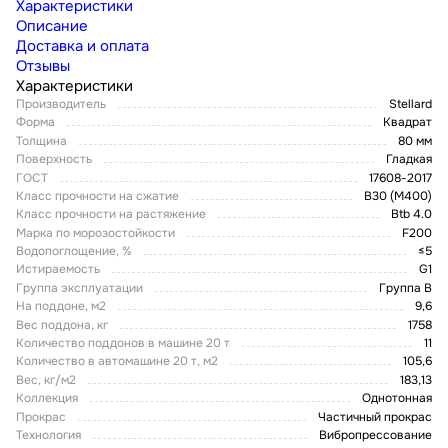
Характеристики
Описание
Доставка и оплата
Отзывы
Характеристики
Производитель
Stellard
Форма
Квадрат
Толщина
80 мм
Поверхность
Гладкая
ГОСТ
17608-2017
Класс прочности на сжатие
В30 (М400)
Класс прочности на растяжение
Btb 4.0
Марка по морозостойкости
F200
Водопоглощение, %
≤5
Истираемость
G1
Группа эксплуатации
Группа В
На поддоне, м2
9,6
Вес поддона, кг
1758
Количество поддонов в машине 20 т
11
Количество в автомашине 20 т, м2
105,6
Вес, кг/м2
183,13
Коллекция
Однотонная
Прокрас
Частичный прокрас
Технология
Вибропрессование