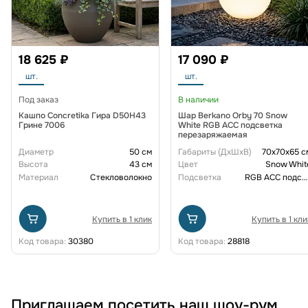
18 625 ₽
17 090 ₽
шт.
шт.
Под заказ
В наличии
Кашпо Concretika Гира D50H43
Шар Berkano Orby 70 Snow
Грине 7006
White RGB ACC подсветка
перезаряжаемая
Диаметр
50 см
Габариты (ДxШxВ)
70x70x65 с
Высота
43 см
Цвет
Snow Whit
Материал
Стекловолокно
Подсветка
RGB ACC подсветка перезаряжаемая
Купить в 1 клик
Купить в 1 кли
Код товара:
30380
Код товара:
28818
Приглашаем посетить наш шоу-рум