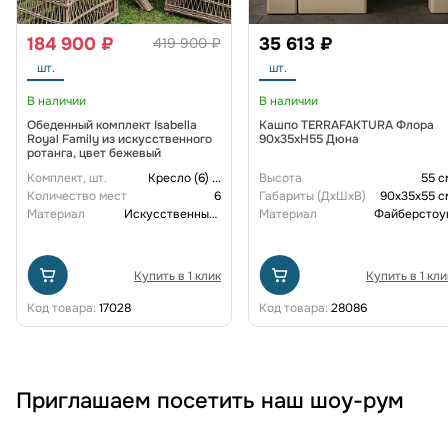
184 900 ₽
35 613 ₽
419 900 ₽
шт.
шт.
В наличии
В наличии
Обеденный комплект Isabella
Кашпо TERRAFAKTURA Флора
Royal Family из искусственного
90x35xH55 Дюна
ротанга, цвет бежевый
Комплект, шт.
Кресло (6)
...
Высота
55 с
Количество мест
6
Габариты (ДxШxВ)
90x35x55 с
Материал
Искусственный ротанг
Материал
Файберстоу
Купить в 1 клик
Купить в 1 кли
Код товара:
17028
Код товара:
28086
Приглашаем посетить наш шоу-рум