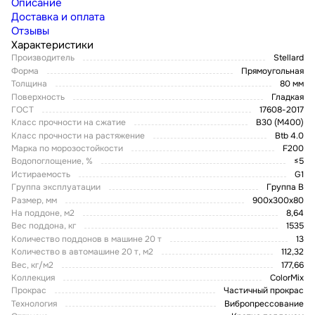
Описание
Доставка и оплата
Отзывы
Характеристики
Производитель
Stellard
Форма
Прямоугольная
Толщина
80 мм
Поверхность
Гладкая
ГОСТ
17608-2017
Класс прочности на сжатие
В30 (М400)
Класс прочности на растяжение
Btb 4.0
Марка по морозостойкости
F200
Водопоглощение, %
≤5
Истираемость
G1
Группа эксплуатации
Группа В
Размер, мм
900x300x80
На поддоне, м2
8,64
Вес поддона, кг
1535
Количество поддонов в машине 20 т
13
Количество в автомашине 20 т, м2
112,32
Вес, кг/м2
177,66
Коллекция
ColorMix
Прокрас
Частичный прокрас
Технология
Вибропрессование