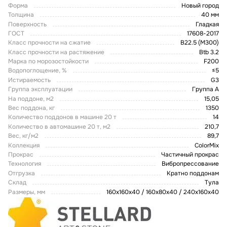
Форма
Новый город
Толщина
40 мм
Поверхность
Гладкая
ГОСТ
17608-2017
Класс прочности на сжатие
B22.5 (M300)
Класс прочности на растяжение
Btb 3.2
Марка по морозостойкости
F200
Водопоглощение, %
≤5
Истираемость
G3
Группа эксплуатации
Группа А
На поддоне, м2
15,05
Вес поддона, кг
1350
Количество поддонов в машине 20 т
14
Количество в автомашине 20 т, м2
210,7
Вес, кг/м2
89,7
Коллекция
ColorMix
Прокрас
Частичный прокрас
Технология
Вибропрессование
Отгрузка
Кратно поддонам
Склад
Тула
Размеры, мм
160х160х40 / 160х80х40 / 240х160х40