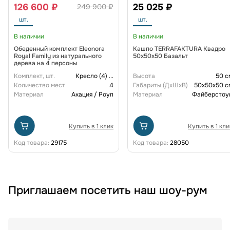
126 600 ₽
25 025 ₽
249 900 ₽
шт.
шт.
В наличии
В наличии
Обеденный комплект Eleonora
Кашпо TERRAFAKTURA Квадро
Royal Family из натурального
50x50x50 Базальт
дерева на 4 персоны
Комплект, шт.
Кресло (4)
...
Высота
50 с
Количество мест
4
Габариты (ДxШxВ)
50x50x50 с
Материал
Акация / Роуп
Материал
Файберстоу
Купить в 1 клик
Купить в 1 кли
Код товара:
29175
Код товара:
28050
Приглашаем посетить наш шоу-рум