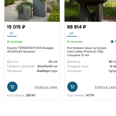
15 015 ₽
88 814 ₽
шт.
шт.
В наличии
В наличии
Кашпо TERRAFAKTURA Квадро
Костровая чаша чугунная
40x40x40 Базальт
Concretika Premium S80,
толщина 12 мм
Высота
40 см
Диаметр
80 с
Габариты (ДxШxВ)
40x40x40 см
Толщина чаши
12 м
Материал
Файберстоун
Материал
Чугу
Купить в 1 клик
Купить в 1 кли
Код товара:
28045
Код товара:
14779