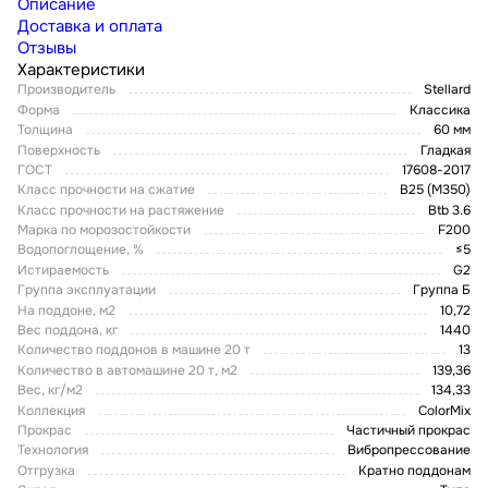
Описание
Доставка и оплата
Отзывы
Характеристики
Производитель
Stellard
Форма
Классика
Толщина
60 мм
Поверхность
Гладкая
ГОСТ
17608-2017
Класс прочности на сжатие
В25 (М350)
Класс прочности на растяжение
Btb 3.6
Марка по морозостойкости
F200
Водопоглощение, %
≤5
Истираемость
G2
Группа эксплуатации
Группа Б
На поддоне, м2
10,72
Вес поддона, кг
1440
Количество поддонов в машине 20 т
13
Количество в автомашине 20 т, м2
139,36
Вес, кг/м2
134,33
Коллекция
ColorMix
Прокрас
Частичный прокрас
Технология
Вибропрессование
Отгрузка
Кратно поддонам