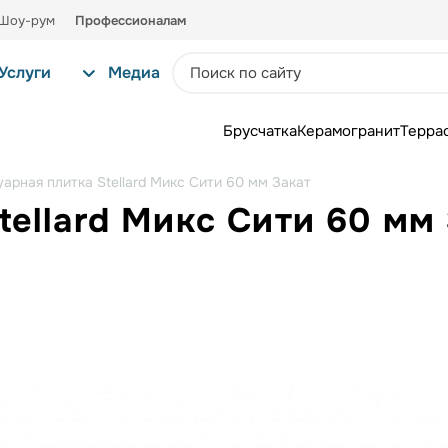
Шоу-рум
Профессионалам
Услуги
Медиа
Брусчатка
Керамогранит
Терра
уарная плитка Stellard Микс Сити 60 мм Закат
tellard Микс Сити 60 мм