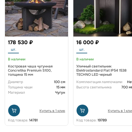
178 530 ₽
16 000 ₽
шт.
шт.
В наличии
В наличии
Костровая чаша чугунная
Уличный светильник
Concretika Premium S100,
Elektrostandard Flat IP54 1538
толщина 15 мм
TECHNO LED черный
Диаметр
100 см
Комплектация лампочками
Не
Толщина чаши
15 мм
Высота светильника
700 м
Материал
Чугун
Купить в 1 клик
Купить в 1 кли
Код товара:
14781
Код товара:
19789