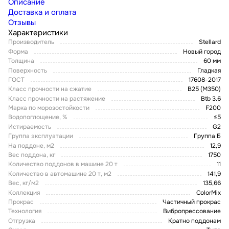
Описание
Доставка и оплата
Отзывы
Характеристики
Производитель
Stellard
Форма
Новый город
Толщина
60 мм
Поверхность
Гладкая
ГОСТ
17608-2017
Класс прочности на сжатие
В25 (М350)
Класс прочности на растяжение
Btb 3.6
Марка по морозостойкости
F200
Водопоглощение, %
≤5
Истираемость
G2
Группа эксплуатации
Группа Б
На поддоне, м2
12,9
Вес поддона, кг
1750
Количество поддонов в машине 20 т
11
Количество в автомашине 20 т, м2
141,9
Вес, кг/м2
135,66
Коллекция
ColorMix
Прокрас
Частичный прокрас
Технология
Вибропрессование
Отгрузка
Кратно поддонам