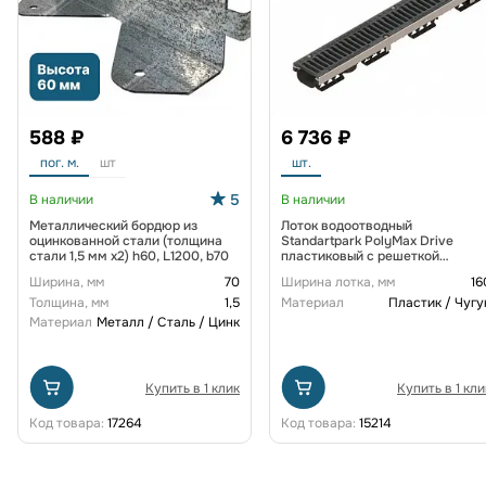
588 ₽
6 736 ₽
пог. м.
шт
шт.
5
В наличии
В наличии
Металлический бордюр из
Лоток водоотводный
оцинкованной стали (толщина
Standartpark PolyMax Drive
стали 1,5 мм x2) h60, L1200, b70
пластиковый с решеткой
щелевой чугунной ВЧ кл. D
Ширина, мм
70
Ширина лотка, мм
16
(комплект) 0805034-М
Толщина, мм
1,5
Материал
Пластик / Чугу
Материал
Металл / Сталь / Цинк
Купить в 1 клик
Купить в 1 кли
Код товара:
17264
Код товара:
15214