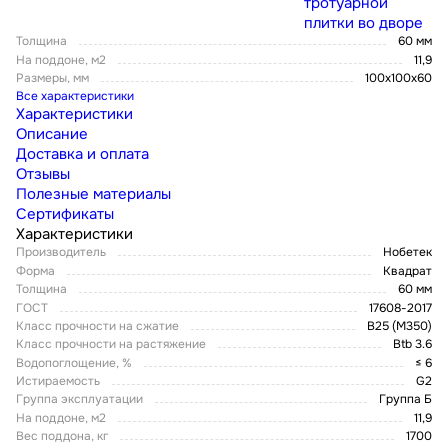
тротуарной
плитки во дворе
Толщина
60 мм
На поддоне, м2
11,9
Размеры, мм
100х100х60
Все характеристики
Характеристики
Описание
Доставка и оплата
Отзывы
Полезные материалы
Сертификаты
Характеристики
Производитель
Нобетек
Форма
Квадрат
Толщина
60 мм
ГОСТ
17608-2017
Класс прочности на сжатие
В25 (М350)
Класс прочности на растяжение
Btb 3.6
Водопоглощение, %
≤ 6
Истираемость
G2
Группа эксплуатации
Группа Б
На поддоне, м2
11,9
Вес поддона, кг
1700