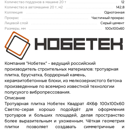
Количество поддонов в машине 20 т
12
Количество в автомашине 20 т, м2
142,8
Коллекция
Однотонная
Прокрас
Частичный прокрас
Лицевой слой
Серый цемент
Размеры, мм
100х100х60
Компания "Нобетек" - ведущий российский
производитель строительных материалов: тротуарная
плитка, брусчатка, бордюрный камень,
керамзитобетонные блоки, из мелкозернистого бетона
произведенные по всемирно известной технологии
полусухого вибропрессования.
Описание
Тротуарная плитка Нобетек Квадрат 4К6ф 100x100x60
Светло-серая хорошо подойдёт для оформления
тротуаров и больших площадей, делая пространство
более выразительным и ухоженным. Чёткая геометрия
плитки позволяет создавать симметричные и