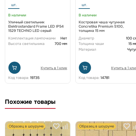
шт.
шт.
В наличии
В наличии
Уличный светильник
Костровая чаша чугунная
Elektrostandard Frame LED IP54
Concretika Premium S100,
1529 TECHNO LED серый
толщина 15 мм
Комплектация лампочками
Нет
Диаметр
100 с
Высота светильника
700 мм
Толщина чаши
15 м
Материал
Чугу
Купить в 1 клик
Купить в 1 кли
Код товара:
19735
Код товара:
14781
Похожие товары
Образец в шоуруме
Образец в шоуруме