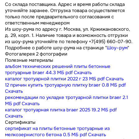
Со склада поставщика. Адрес и время работы склада
уточняйте заранее. Отгрузка товара осуществляется
только после предварительного согласования с
ответственным менеджером
Из шоу-рума по адресу г. Москва, ул. Кржижановского,
д. 29, корп. 1. Наличие товара и возможность отгрузки
из шоу-рума уточняйте по телефону +7(495) 660-07-90.
Подробнее о работе шоу-рума на странице "
Шоу–рум
"
Фотогалерея
2 фотографии
Полезные материалы
альбом технических решений плиты бетонные
тротуарные braer
44.3 МБ
pdf
Скачать
каталог тротуарной плитки 2022 г
23 МБ
pdf
Скачать
12 причин купить тротуарную плитку braer
0.8 МБ
pdf
Скачать
рекомендации по укладке тротуарной плитки braer
2.1
МБ
pdf
Скачать
каталог тротуарная плитка braer 2025
19.2 МБ
pdf
Скачать
Сертификаты
сертификат на плиты бетонные тротуарные из
мелкозернистого бетона
0.5 МБ
pdf
Скачать