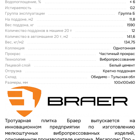
Водопоглощение, %
≤ 6
Истираемость
G2
Группа эксплуатации
Группа Б
На поддоне, м2
11,8
Вес поддона, кг
1590
Количество поддонов в машине 20 т
12
Количество в автомашине 20 т, м2
141,6
Вес, кг/м2
134,75
Коллекция
Однотонная
Прокрас
Частичный прокрас
Технология
Вибропрессование
Лицевой слой
Белый цемент
Отгрузка
Кратно поддонам
Склад
Обидимо - Тульская обл
Размеры, мм
100х100х60
Тротуарная плитка Браер выпускается на
инновационном предприятии по изготовлению
мелкоштучных вибропрессованных изделий,
одноименном производителе кирпича. Мегаполис Про –