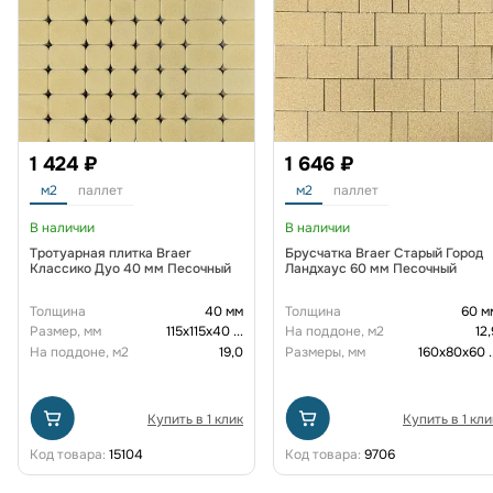
1 424 ₽
1 646 ₽
м2
паллет
м2
паллет
В наличии
В наличии
Тротуарная плитка Braer
Брусчатка Braer Старый Город
Классико Дуо 40 мм Песочный
Ландхаус 60 мм Песочный
Толщина
40 мм
Толщина
60 м
Размер, мм
115х115х40
...
На поддоне, м2
12,
На поддоне, м2
19,0
Размеры, мм
160х80х60
.
Купить в 1 клик
Купить в 1 кли
Код товара:
15104
Код товара:
9706