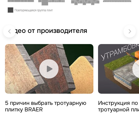
Видео от производителя
Смотреть видео
Смотреть 
5 причин выбрать тротуарную
Инструкция по
плитку BRAER
тротуарной пл