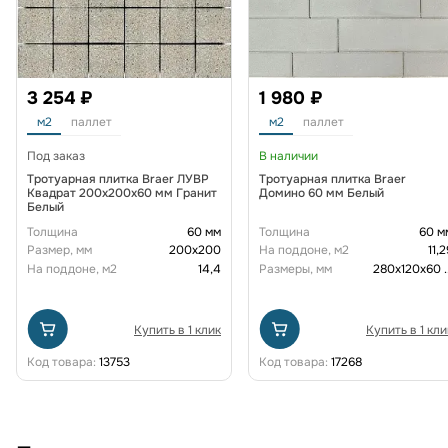
3 254 ₽
1 980 ₽
м2
паллет
м2
паллет
Под заказ
В наличии
Тротуарная плитка Braer ЛУВР
Тротуарная плитка Braer
Квадрат 200х200х60 мм Гранит
Домино 60 мм Белый
Белый
Толщина
60 мм
Толщина
60 м
Размер, мм
200х200
На поддоне, м2
11,2
На поддоне, м2
14,4
Размеры, мм
280х120х60
.
Купить в 1 клик
Купить в 1 кли
Код товара:
13753
Код товара:
17268