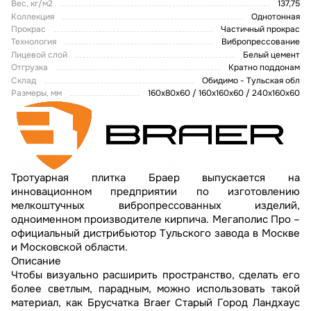
Вес, кг/м2
137,75
Коллекция
Однотонная
Прокрас
Частичный прокрас
Технология
Вибропрессование
Лицевой слой
Белый цемент
Отгрузка
Кратно поддонам
Склад
Обидимо - Тульская обл
Размеры, мм
160х80х60 / 160х160х60 / 240х160х60
Тротуарная плитка Браер выпускается на
инновационном предприятии по изготовлению
мелкоштучных вибропрессованных изделий,
одноименном производителе кирпича. Мегаполис Про –
официальный дистрибьютор Тульского завода в Москве
и Московской области.
Описание
Чтобы визуально расширить пространство, сделать его
более светлым, парадным, можно использовать такой
материал, как Брусчатка Braer Старый Город Ландхаус