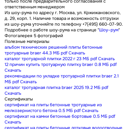
только после предварительного согласования с
ответственным менеджером
Из шоу-рума по адресу г. Москва, ул. Кржижановского,
д. 29, корп. 1. Наличие товара и возможность отгрузки
из шоу-рума уточняйте по телефону +7(495) 660-07-90.
Подробнее о работе шоу-рума на странице "
Шоу–рум
"
Фотогалерея
5 фотографий
Полезные материалы
альбом технических решений плиты бетонные
тротуарные braer
44.3 МБ
pdf
Скачать
каталог тротуарной плитки 2022 г
23 МБ
pdf
Скачать
12 причин купить тротуарную плитку braer
0.8 МБ
pdf
Скачать
рекомендации по укладке тротуарной плитки braer
2.1
МБ
pdf
Скачать
каталог тротуарная плитка braer 2025
19.2 МБ
pdf
Скачать
Сертификаты
сертификат на плиты бетонные тротуарные из
мелкозернистого бетона
0.5 МБ
pdf
Скачать
сертификат на камни бетонные бортовые
0.5 МБ
pdf
Скачать
сертификат на плиты бетонные лотковые водоотводные