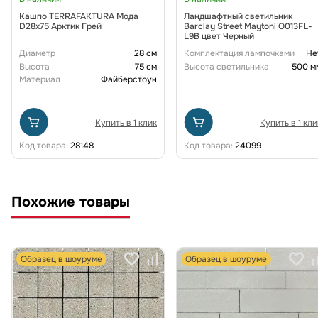
Кашпо TERRAFAKTURA Мода
Ландшафтный светильник
D28x75 Арктик Грей
Barclay Street Maytoni O013FL-
L9B цвет Черный
Диаметр
28 см
Комплектация лампочками
Не
Высота
75 см
Высота светильника
500 м
Материал
Файберстоун
Купить в 1 клик
Купить в 1 кли
Код товара:
28148
Код товара:
24099
Похожие товары
Образец в шоуруме
Образец в шоуруме