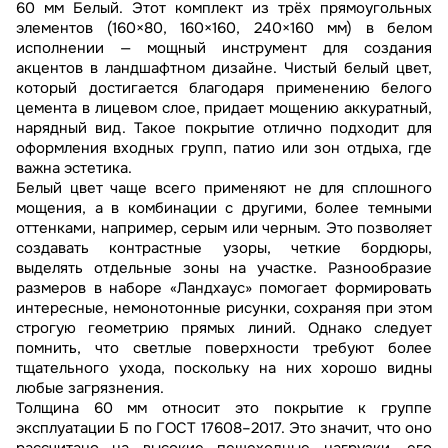
60 мм Белый. Этот комплект из трёх прямоугольных
элементов (160×80, 160×160, 240×160 мм) в белом
исполнении — мощный инструмент для создания
акцентов в ландшафтном дизайне. Чистый белый цвет,
который достигается благодаря применению белого
цемента в лицевом слое, придает мощению аккуратный,
нарядный вид. Такое покрытие отлично подходит для
оформления входных групп, патио или зон отдыха, где
важна эстетика.
Белый цвет чаще всего применяют не для сплошного
мощения, а в комбинации с другими, более темными
оттенками, например, серым или черным. Это позволяет
создавать контрастные узоры, четкие бордюры,
выделять отдельные зоны на участке. Разнообразие
размеров в наборе «Ландхаус» помогает формировать
интересные, немонотонные рисунки, сохраняя при этом
строгую геометрию прямых линий. Однако следует
помнить, что светлые поверхности требуют более
тщательного ухода, поскольку на них хорошо видны
любые загрязнения.
Толщина 60 мм относит это покрытие к группе
эксплуатации Б по ГОСТ 17608–2017. Это значит, что оно