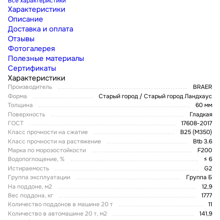
Все характеристики
Характеристики
Описание
Доставка и оплата
Отзывы
Фотогалерея
Полезные материалы
Сертификаты
Характеристики
Производитель
BRAER
Форма
Старый город / Старый город Ландхаус
Толщина
60 мм
Поверхность
Гладкая
ГОСТ
17608-2017
Класс прочности на сжатие
В25 (М350)
Класс прочности на растяжение
Btb 3.6
Марка по морозостойкости
F200
Водопоглощение, %
≤ 6
Истираемость
G2
Группа эксплуатации
Группа Б
На поддоне, м2
12,9
Вес поддона, кг
1777
Количество поддонов в машине 20 т
11
Количество в автомашине 20 т, м2
141,9