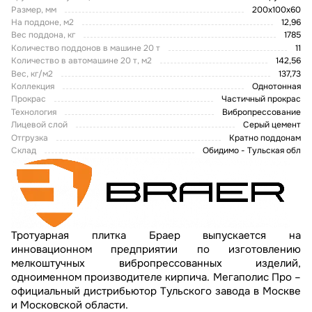
Размер, мм
200х100х60
На поддоне, м2
12,96
Вес поддона, кг
1785
Количество поддонов в машине 20 т
11
Количество в автомашине 20 т, м2
142,56
Вес, кг/м2
137,73
Коллекция
Однотонная
Прокрас
Частичный прокрас
Технология
Вибропрессование
Лицевой слой
Серый цемент
Отгрузка
Кратно поддонам
Склад
Обидимо - Тульская обл
Тротуарная плитка Браер выпускается на
инновационном предприятии по изготовлению
мелкоштучных вибропрессованных изделий,
одноименном производителе кирпича. Мегаполис Про –
официальный дистрибьютор Тульского завода в Москве
и Московской области.