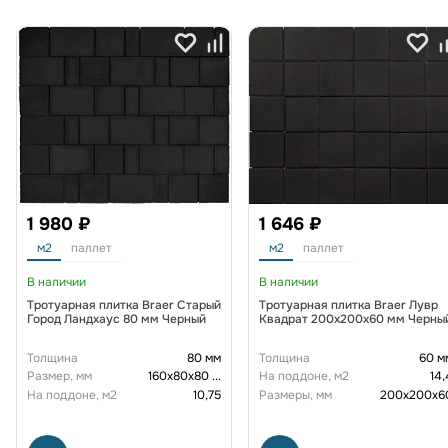
1 980 ₽
1 646 ₽
м2
паллет
м2
паллет
В наличии
В наличии
Тротуарная плитка Braer Старый
Тротуарная плитка Braer Лувр
Город Ландхаус 80 мм Черный
Квадрат 200х200х60 мм Черны
Толщина
80 мм
Толщина
60 м
Размер, мм
160х80х80
...
На поддоне, м2
14,
На поддоне, м2
10,75
Размеры, мм
200х200х6