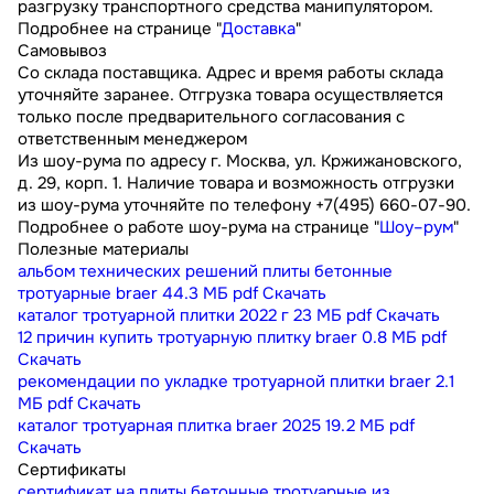
разгрузку транспортного средства манипулятором.
Подробнее на странице "
Доставка
"
Самовывоз
Со склада поставщика. Адрес и время работы склада
уточняйте заранее. Отгрузка товара осуществляется
только после предварительного согласования с
ответственным менеджером
Из шоу-рума по адресу г. Москва, ул. Кржижановского,
д. 29, корп. 1. Наличие товара и возможность отгрузки
из шоу-рума уточняйте по телефону +7(495) 660-07-90.
Подробнее о работе шоу-рума на странице "
Шоу–рум
"
Полезные материалы
альбом технических решений плиты бетонные
тротуарные braer
44.3 МБ
pdf
Скачать
каталог тротуарной плитки 2022 г
23 МБ
pdf
Скачать
12 причин купить тротуарную плитку braer
0.8 МБ
pdf
Скачать
рекомендации по укладке тротуарной плитки braer
2.1
МБ
pdf
Скачать
каталог тротуарная плитка braer 2025
19.2 МБ
pdf
Скачать
Сертификаты
сертификат на плиты бетонные тротуарные из