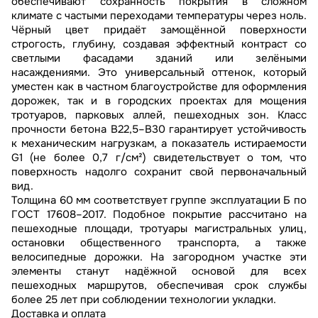
обеспечивают сохранность покрытия в сложном
климате с частыми переходами температуры через ноль.
Чёрный цвет придаёт замощённой поверхности
строгость, глубину, создавая эффектный контраст со
светлыми фасадами зданий или зелёными
насаждениями. Это универсальный оттенок, который
уместен как в частном благоустройстве для оформления
дорожек, так и в городских проектах для мощения
тротуаров, парковых аллей, пешеходных зон. Класс
прочности бетона B22,5–B30 гарантирует устойчивость
к механическим нагрузкам, а показатель истираемости
G1 (не более 0,7 г/см²) свидетельствует о том, что
поверхность надолго сохранит свой первоначальный
вид.
Толщина 60 мм соответствует группе эксплуатации Б по
ГОСТ 17608–2017. Подобное покрытие рассчитано на
пешеходные площади, тротуары магистральных улиц,
остановки общественного транспорта, а также
велосипедные дорожки. На загородном участке эти
элементы станут надёжной основой для всех
пешеходных маршрутов, обеспечивая срок службы
более 25 лет при соблюдении технологии укладки.
Доставка и оплата