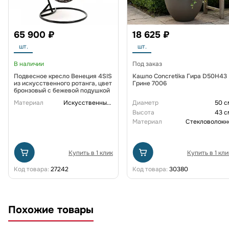
65 900 ₽
18 625 ₽
шт.
шт.
В наличии
Под заказ
Подвесное кресло Венеция 4SIS
Кашпо Concretika Гира D50H43
из искусственного ротанга, цвет
Грине 7006
бронзовый с бежевой подушкой
Материал
Искусственный ротанг
Диаметр
50 с
Высота
43 с
Материал
Стекловолокн
Купить в 1 клик
Купить в 1 кли
Код товара:
27242
Код товара:
30380
Похожие товары