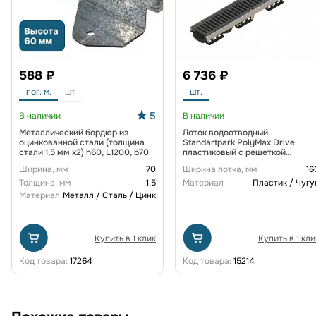
588 ₽
6 736 ₽
пог. м.
шт
шт.
5
В наличии
В наличии
Металлический бордюр из
Лоток водоотводный
оцинкованной стали (толщина
Standartpark PolyMax Drive
стали 1,5 мм x2) h60, L1200, b70
пластиковый с решеткой
щелевой чугунной ВЧ кл. D
Ширина, мм
70
Ширина лотка, мм
16
(комплект) 0805034-М
Толщина, мм
1,5
Материал
Пластик / Чугу
Материал
Металл / Сталь / Цинк
Купить в 1 клик
Купить в 1 кли
Код товара:
17264
Код товара:
15214