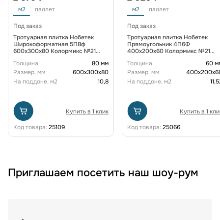
м2
паллет
м2
паллет
Под заказ
Под заказ
Тротуарная плитка Нобетек
Тротуарная плитка Нобетек
Широкоформатная 5П8ф
Прямоугольник 4П6Ф
600x300x80 Колормикс №21
400x200x60 Колормикс №21
Магма
Магма
Толщина
80 мм
Толщина
60 м
Размер, мм
600х300х80
Размер, мм
400х200х6
На поддоне, м2
10,8
На поддоне, м2
11,5
Купить в 1 клик
Купить в 1 кли
Код товара:
25109
Код товара:
25066
Приглашаем посетить наш шоу-рум