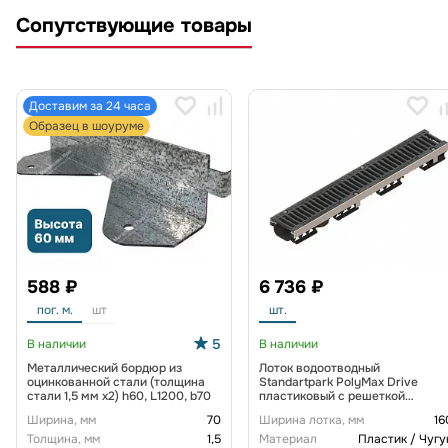
Сопутствующие товары
Доставим за 24 часа
Образец в шоуруме
588 ₽
6 736 ₽
пог. м.
шт
шт.
5
В наличии
В наличии
Металлический бордюр из
Лоток водоотводный
оцинкованной стали (толщина
Standartpark PolyMax Drive
стали 1,5 мм x2) h60, L1200, b70
пластиковый с решеткой
щелевой чугунной ВЧ кл. D
Ширина, мм
70
Ширина лотка, мм
16
(комплект) 0805034-М
Толщина, мм
1,5
Материал
Пластик / Чугу