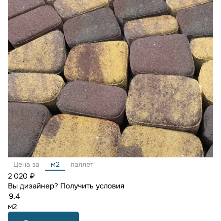
Цена за
м2
паллет
2 020 ₽
Вы дизайнер?
Получить условия
м2