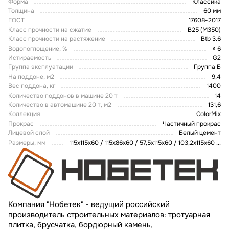
Форма
Классика
Толщина
60 мм
ГОСТ
17608-2017
Класс прочности на сжатие
В25 (М350)
Класс прочности на растяжение
Btb 3.6
Водопоглощение, %
≤ 6
Истираемость
G2
Группа эксплуатации
Группа Б
На поддоне, м2
9,4
Вес поддона, кг
1400
Количество поддонов в машине 20 т
14
Количество в автомашине 20 т, м2
131,6
Коллекция
ColorMix
Прокрас
Частичный прокрас
Лицевой слой
Белый цемент
Размеры, мм
115х115х60 / 115х86х60 / 57,5x115x60 / 103,2x115x60
...
Компания "Нобетек" - ведущий российский
производитель строительных материалов: тротуарная
плитка, брусчатка, бордюрный камень,