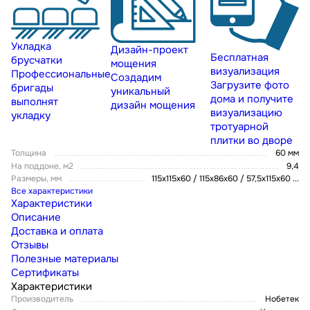
Укладка
Дизайн-проект
Бесплатная
брусчатки
мощения
визуализация
Профессиональные
Создадим
Загрузите фото
бригады
уникальный
дома и получите
выполнят
дизайн мощения
визуализацию
укладку
тротуарной
плитки во дворе
Толщина
60 мм
На поддоне, м2
9,4
Размеры, мм
115х115х60 / 115х86х60 / 57,5x115x60
...
Все характеристики
Характеристики
Описание
Доставка и оплата
Отзывы
Полезные материалы
Сертификаты
Характеристики
Производитель
Нобетек