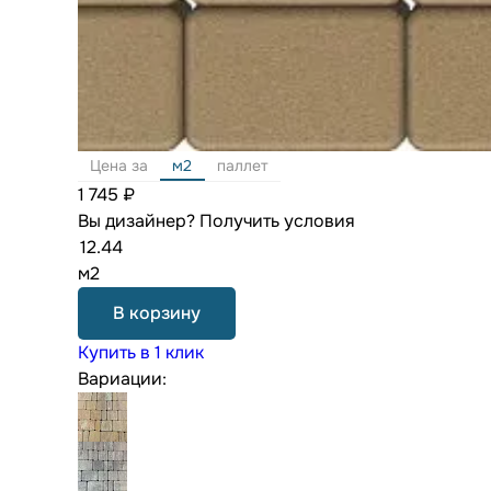
Цена за
м2
паллет
1 745 ₽
Вы дизайнер?
Получить условия
м2
В корзину
Купить в 1 клик
Вариации: