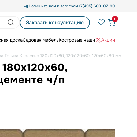
Напишите нам в телеграм
+7(495) 660-07-90
0
Заказать консультацию
сная доска
Садовая мебель
Костровые чаши
Акции
а Готика Классика 180х120х60, 120х120х60, 120х60х60 мм Желты
 180х120х60,
цементе ч/п