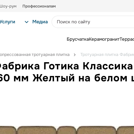
Шоу-рум
Профессионалам
Услуги
Медиа
Брусчатка
Керамогранит
Терра
опрессованная тротуарная плитка
Тротуарная плитка Фабрик
абрика Готика Классика
х60 мм Желтый на белом 