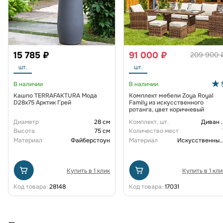
15 785 ₽
91 000 ₽
209 900 
шт.
шт.
В наличии
В наличии
Кашпо TERRAFAKTURA Мода
Комплект мебели Zoya Royal
D28x75 Арктик Грей
Family из искусственного
ротанга, цвет коричневый
Диаметр
28 см
Комплект, шт.
Диван
.
Высота
75 см
Количество мест
Материал
Файберстоун
Материал
Искусственный рот
Купить в 1 клик
Купить в 1 кли
Код товара:
28148
Код товара:
17031