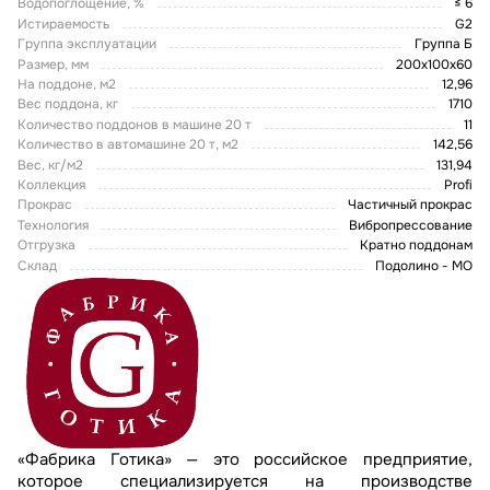
Водопоглощение, %
≤ 6
Истираемость
G2
Группа эксплуатации
Группа Б
Размер, мм
200х100х60
На поддоне, м2
12,96
Вес поддона, кг
1710
Количество поддонов в машине 20 т
11
Количество в автомашине 20 т, м2
142,56
Вес, кг/м2
131,94
Коллекция
Profi
Прокрас
Частичный прокрас
Технология
Вибропрессование
Отгрузка
Кратно поддонам
Склад
Подолино - МО
«Фабрика Готика» — это российское предприятие,
которое специализируется на производстве