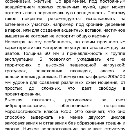
коричневый, желтый). Со временем, под постоянным
воздействием прямых солнечных лучей, цвет может
потерять свою первоначальную насыщенность. Поэтому
такое покрытие рекомендуется использовать на
затененных участках, например, под кронами деревьев
в парке, или для создания акцентных вставок, частичное
выцветание которых не испортит общую картину.
Несмотря на эту особенность, по своим прочностным
характеристикам материал не уступает аналогам других
цветов. Толщина 60 мм и принадлежность к группе
эксплуатации Б позволяют укладывать его на
территориях с высокой пешеходной нагрузкой:
тротуарах, пешеходных площадях, аллеях и
велосипедных дорожках. Прямоугольная форма 200х100
мм удобна для создания различных схем мощения, от
простых до сложных, что дает свободу в
проектировании.
Высокая плотность, достигаемая за счет
вибропрессования, обеспечивает покрытию
морозостойкость класса F200. Это означает, что оно
способно выдержать не менее двухсот циклов
замораживания и оттаивания без образования трещин и
сколов. Низкое водопоглощение защищает структуру