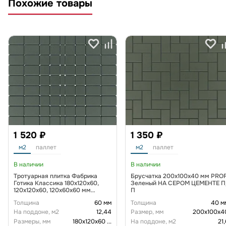
Похожие товары
1 520 ₽
1 350 ₽
м2
паллет
м2
паллет
В наличии
В наличии
Тротуарная плитка Фабрика
Брусчатка 200х100х40 мм PROF
Готика Классика 180х120х60,
Зеленый НА СЕРОМ ЦЕМЕНТЕ П
120х120х60, 120х60х60 мм
П
Зеленый на сером цементе ч/п
Толщина
60 мм
Толщина
40 м
На поддоне, м2
12,44
Размер, мм
200х100х4
Размеры, мм
180х120х60
...
На поддоне, м2
21,