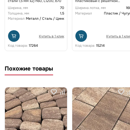
стали 1,5 мм x2) h60, L1200, b70
пластиковый с решеткой
щелевой чугунной ВЧ кл. D
Ширина, мм
70
Ширина лотка, мм
16
(комплект) 0805034-М
Толщина, мм
1,5
Материал
Пластик / Чугу
Материал
Металл / Сталь / Цинк
Купить в 1 клик
Купить в 1 кли
Код товара:
17264
Код товара:
15214
Похожие товары