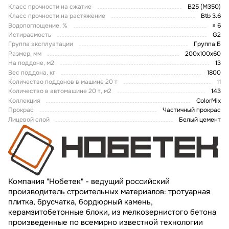
Класс прочности на сжатие
В25 (М350)
Класс прочности на растяжение
Btb 3.6
Водопоглощение, %
≤ 6
Истираемость
G2
Группа эксплуатации
Группа Б
Размер, мм
200х100х60
На поддоне, м2
13
Вес поддона, кг
1800
Количество поддонов в машине 20 т
11
Количество в автомашине 20 т, м2
143
Коллекция
ColorMix
Прокрас
Частичный прокрас
Лицевой слой
Белый цемент
Компания "Нобетек" - ведущий российский
производитель строительных материалов: тротуарная
плитка, брусчатка, бордюрный камень,
керамзитобетонные блоки, из мелкозернистого бетона
произведенные по всемирно известной технологии