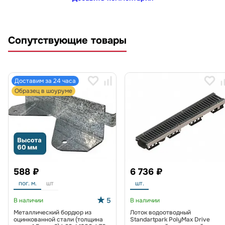
Сопутствующие товары
Доставим за 24 часа
Образец в шоуруме
588 ₽
6 736 ₽
пог. м.
шт
шт.
5
В наличии
В наличии
Металлический бордюр из
Лоток водоотводный
оцинкованной стали (толщина
Standartpark PolyMax Drive