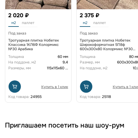
2 020 ₽
2 375 ₽
м2
паллет
м2
паллет
Под заказ
Под заказ
Тротуарная плитка Нобетек
Тротуарная плитка Нобетек
Классика 1КЛ6Ф Колормикс
Широкоформатная 5П8ф
№30 Арабика
600x300x80 Колормикс №30
Арабика
Толщина
60 мм
Толщина
80 м
На поддоне, м2
9,4
Размер, мм
600х300х8
Размеры, мм
115х115х60
...
На поддоне, м2
10,
Купить в 1 клик
Купить в 1 кли
Код товара:
24955
Код товара:
25118
Приглашаем посетить наш шоу-рум