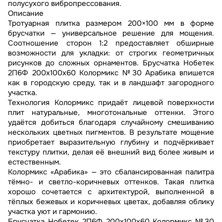
полусухого вибропрессования.
Описание
Тротуарная плитка размером 200×100 мм в форме
брусчатки — универсальное решение для мощения.
Соотношение сторон 1:2 предоставляет обширные
возможности для укладки: от строгих геометричных
рисунков до сложных орнаментов. Брусчатка Нобетек
2П6Ф 200x100x60 Колормикс №30 Арабика впишется
как в городскую среду, так и в ландшафт загородного
участка.
Технология Колормикс придаёт лицевой поверхности
плит натуральные, многотональные оттенки. Этого
удаётся добиться благодаря случайному смешиванию
нескольких цветных пигментов. В результате мощение
приобретает выразительную глубину и подчёркивает
текстуру плитки, делая её внешний вид более живым и
естественным.
Колормикс «Арабика» — это сбалансированная палитра
тёмно- и светло-коричневых оттенков. Такая плитка
хорошо сочетается с архитектурой, выполненной в
тёплых бежевых и коричневых цветах, добавляя облику
участка уют и гармонию.
Брусчатка Нобетек 2П6Ф 200x100x60 Колормикс №30