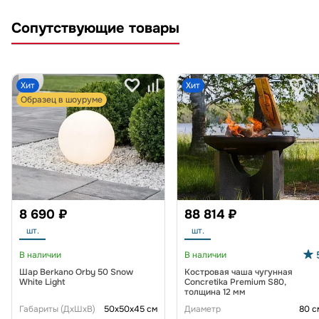
Сопутствующие товары
Хит
Хит
Образец в шоуруме
8 690 ₽
88 814 ₽
шт.
шт.
В наличии
В наличии
Шар Berkano Orby 50 Snow
Костровая чаша чугунная
White Light
Concretika Premium S80,
толщина 12 мм
Габариты (ДxШxВ)
50x50x45 см
Диаметр
80 с