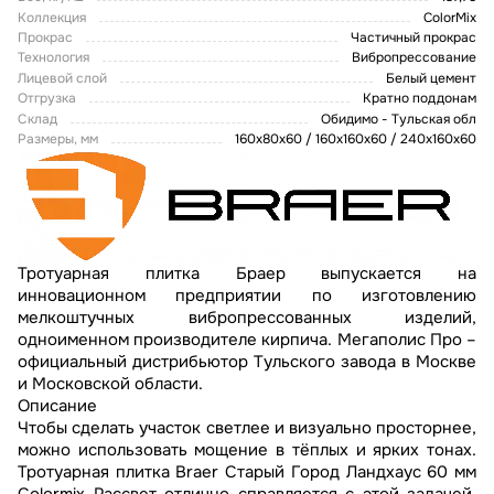
Коллекция
ColorMix
Прокрас
Частичный прокрас
Технология
Вибропрессование
Лицевой слой
Белый цемент
Отгрузка
Кратно поддонам
Склад
Обидимо - Тульская обл
Размеры, мм
160х80х60 / 160х160х60 / 240х160х60
Тротуарная плитка Браер выпускается на
инновационном предприятии по изготовлению
мелкоштучных вибропрессованных изделий,
одноименном производителе кирпича. Мегаполис Про –
официальный дистрибьютор Тульского завода в Москве
и Московской области.
Описание
Чтобы сделать участок светлее и визуально просторнее,
можно использовать мощение в тёплых и ярких тонах.
Тротуарная плитка Braer Старый Город Ландхаус 60 мм