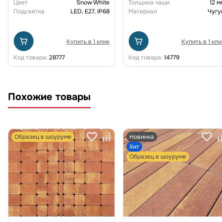
Цвет
Snow White
Толщина чаши
12 м
Подсветка
LED, E27, IP68
Материал
Чугу
Купить в 1 клик
Купить в 1 кли
Код товара:
28777
Код товара:
14779
Похожие товары
Образец в шоуруме
Новинка
Хит
Образец в шоуруме