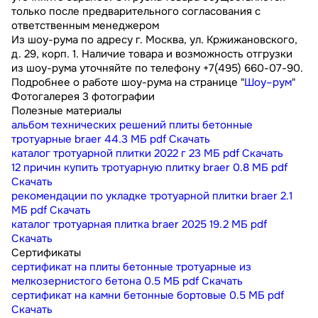
только после предварительного согласования с
ответственным менеджером
Из шоу-рума по адресу г. Москва, ул. Кржижановского,
д. 29, корп. 1. Наличие товара и возможность отгрузки
из шоу-рума уточняйте по телефону +7(495) 660-07-90.
Подробнее о работе шоу-рума на странице "
Шоу–рум
"
Фотогалерея
3 фотографии
Полезные материалы
альбом технических решений плиты бетонные
тротуарные braer
44.3 МБ
pdf
Скачать
каталог тротуарной плитки 2022 г
23 МБ
pdf
Скачать
12 причин купить тротуарную плитку braer
0.8 МБ
pdf
Скачать
рекомендации по укладке тротуарной плитки braer
2.1
МБ
pdf
Скачать
каталог тротуарная плитка braer 2025
19.2 МБ
pdf
Скачать
Сертификаты
сертификат на плиты бетонные тротуарные из
мелкозернистого бетона
0.5 МБ
pdf
Скачать
сертификат на камни бетонные бортовые
0.5 МБ
pdf
Скачать