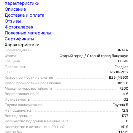
Характеристики
Описание
Доставка и оплата
Отзывы
Фотогалерея
Полезные материалы
Сертификаты
Характеристики
Производитель
BRAER
Форма
Старый город / Старый город Ландхаус
Толщина
60 мм
Поверхность
Гладкая
ГОСТ
17608-2017
Класс прочности на сжатие
В25 (М350)
Класс прочности на растяжение
Btb 3.6
Марка по морозостойкости
F200
Водопоглощение, %
≤ 6
Истираемость
G2
Группа эксплуатации
Группа Б
На поддоне, м2
12,9
Вес поддона, кг
1777
Количество поддонов в машине 20 т
11
Количество в автомашине 20 т, м2
141,9
Вес, кг/м2
137,75