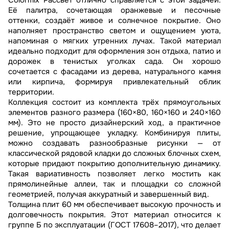
Colormix Рассвет отлично справляется с этой задачей.
Её палитра, сочетающая оранжевые и песочные
оттенки, создаёт живое и солнечное покрытие. Оно
наполняет пространство светом и ощущением уюта,
напоминая о мягких утренних лучах. Такой материал
идеально подходит для оформления зон отдыха, патио и
дорожек в тенистых уголках сада. Он хорошо
сочетается с фасадами из дерева, натурального камня
или кирпича, формируя привлекательный облик
территории.
Коллекция состоит из комплекта трёх прямоугольных
элементов разного размера (160×80, 160×160 и 240×160
мм). Это не просто дизайнерский ход, а практичное
решение, упрощающее укладку. Комбинируя плиты,
можно создавать разнообразные рисунки — от
классической рядовой кладки до сложных блочных схем,
которые придают покрытию дополнительную динамику.
Такая вариативность позволяет легко мостить как
прямолинейные аллеи, так и площадки со сложной
геометрией, получая аккуратный и завершенный вид.
Толщина плит 60 мм обеспечивает высокую прочность и
долговечность покрытия. Этот материал относится к
группе Б по эксплуатации (ГОСТ 17608–2017), что делает