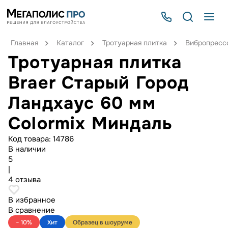
Главная
Каталог
Тротуарная плитка
Вибропрессо
Тротуарная плитка
Braer Старый Город
Ландхаус 60 мм
Colormix Миндаль
Код товара:
14786
В наличии
5
|
4 отзыва
В избранное
В сравнение
− 10%
Хит
Образец в шоуруме