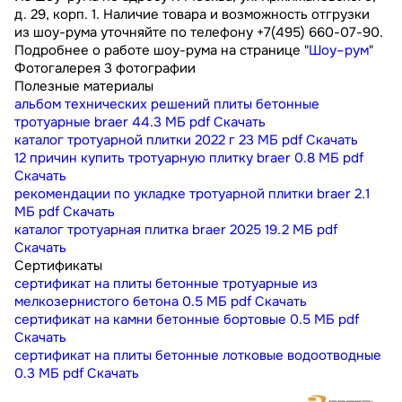
д. 29, корп. 1. Наличие товара и возможность отгрузки
из шоу-рума уточняйте по телефону +7(495) 660-07-90.
Подробнее о работе шоу-рума на странице "
Шоу–рум
"
Фотогалерея
3 фотографии
Полезные материалы
альбом технических решений плиты бетонные
тротуарные braer
44.3 МБ
pdf
Скачать
каталог тротуарной плитки 2022 г
23 МБ
pdf
Скачать
12 причин купить тротуарную плитку braer
0.8 МБ
pdf
Скачать
рекомендации по укладке тротуарной плитки braer
2.1
МБ
pdf
Скачать
каталог тротуарная плитка braer 2025
19.2 МБ
pdf
Скачать
Сертификаты
сертификат на плиты бетонные тротуарные из
мелкозернистого бетона
0.5 МБ
pdf
Скачать
сертификат на камни бетонные бортовые
0.5 МБ
pdf
Скачать
сертификат на плиты бетонные лотковые водоотводные
0.3 МБ
pdf
Скачать