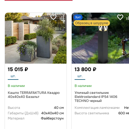
Хит
Образец в шоуруме
15 015 ₽
13 800 ₽
шт.
шт.
В наличии
В наличии
Кашпо TERRAFAKTURA Квадро
Уличный светильник
40x40x40 Базальт
Elektrostandard IP54 1406
TECHNO черный
Высота
40 см
Комплектация лампочками
Не
Габариты (ДxШxВ)
40x40x40 см
Высота светильника
600 м
Материал
Файберстоун