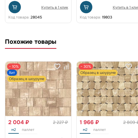
Купить в 1 клик
Купить в 1 кли
Код товара:
28045
Код товара:
19803
Похожие товары
− 10%
− 30%
Хит
Образец в шоуруме
Образец в шоуруме
2 004 ₽
1 966 ₽
2 227 ₽
2 809 
м2
паллет
м2
паллет