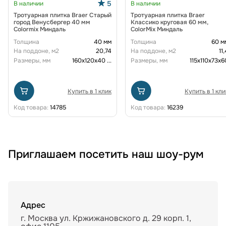
5
В наличии
В наличии
Тротуарная плитка Braer Старый
Тротуарная плитка Braer
город Венусбергер 40 мм
Классико круговая 60 мм,
Colormix Миндаль
ColorMix Миндаль
Толщина
40 мм
Толщина
60 м
На поддоне, м2
20,74
На поддоне, м2
11
Размеры, мм
160х120х40
...
Размеры, мм
115х110х73х6
Купить в 1 клик
Купить в 1 кли
Код товара:
14785
Код товара:
16239
Приглашаем посетить наш шоу-рум
Адрес
г. Москва ул. Кржижановского д. 29 корп. 1,