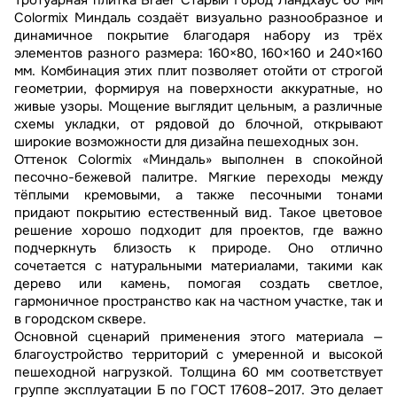
Тротуарная плитка Braer Старый Город Ландхаус 60 мм
Colormix Миндаль создаёт визуально разнообразное и
динамичное покрытие благодаря набору из трёх
элементов разного размера: 160×80, 160×160 и 240×160
мм. Комбинация этих плит позволяет отойти от строгой
геометрии, формируя на поверхности аккуратные, но
живые узоры. Мощение выглядит цельным, а различные
схемы укладки, от рядовой до блочной, открывают
широкие возможности для дизайна пешеходных зон.
Оттенок Colormix «Миндаль» выполнен в спокойной
песочно-бежевой палитре. Мягкие переходы между
тёплыми кремовыми, а также песочными тонами
придают покрытию естественный вид. Такое цветовое
решение хорошо подходит для проектов, где важно
подчеркнуть близость к природе. Оно отлично
сочетается с натуральными материалами, такими как
дерево или камень, помогая создать светлое,
гармоничное пространство как на частном участке, так и
в городском сквере.
Основной сценарий применения этого материала —
благоустройство территорий с умеренной и высокой
пешеходной нагрузкой. Толщина 60 мм соответствует
группе эксплуатации Б по ГОСТ 17608–2017. Это делает