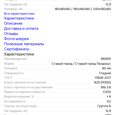
На поддоне, м2
12,9
Размеры, мм
160х80х60 / 160х160х60 / 240х160х60
Все характеристики
Характеристики
Описание
Доставка и оплата
Отзывы
Фотогалерея
Полезные материалы
Сертификаты
Характеристики
Производитель
BRAER
Форма
Старый город / Старый город Ландхаус
Толщина
60 мм
Поверхность
Гладкая
ГОСТ
17608-2017
Класс прочности на сжатие
В25 (М350)
Класс прочности на растяжение
Btb 3.6
Марка по морозостойкости
F200
Водопоглощение, %
≤ 6
Истираемость
G2
Группа эксплуатации
Группа Б
На поддоне, м2
12,9