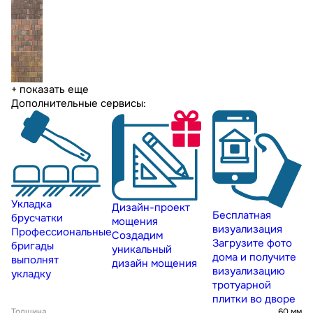
+ показать еще
Дополнительные сервисы:
Укладка
Дизайн-проект
Бесплатная
брусчатки
мощения
визуализация
Профессиональные
Создадим
Загрузите фото
бригады
уникальный
дома и получите
выполнят
дизайн мощения
визуализацию
укладку
тротуарной
плитки во дворе
Толщина
60 мм