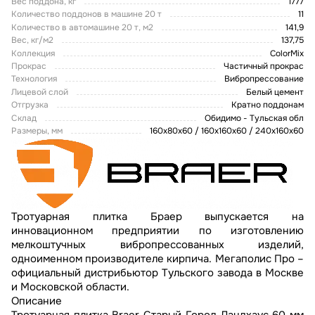
Вес поддона, кг
1777
Количество поддонов в машине 20 т
11
Количество в автомашине 20 т, м2
141,9
Вес, кг/м2
137,75
Коллекция
ColorMix
Прокрас
Частичный прокрас
Технология
Вибропрессование
Лицевой слой
Белый цемент
Отгрузка
Кратно поддонам
Склад
Обидимо - Тульская обл
Размеры, мм
160х80х60 / 160х160х60 / 240х160х60
Тротуарная плитка Браер выпускается на
инновационном предприятии по изготовлению
мелкоштучных вибропрессованных изделий,
одноименном производителе кирпича. Мегаполис Про –
официальный дистрибьютор Тульского завода в Москве
и Московской области.
Описание