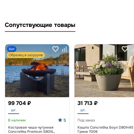
Сопутствующие товары
Хит
Образец в шоуруме
99 704 ₽
31 713 ₽
шт.
шт.
5
В наличии
Под заказ
Костровая чаша чугунная
Кашпо Concretika Боул D80H45
Concretika Premium S80XL,
Грине 7006