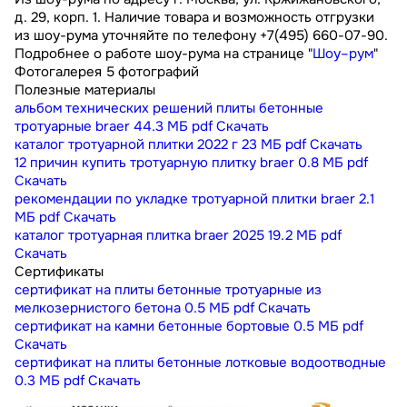
д. 29, корп. 1. Наличие товара и возможность отгрузки
из шоу-рума уточняйте по телефону +7(495) 660-07-90.
Подробнее о работе шоу-рума на странице "
Шоу–рум
"
Фотогалерея
5 фотографий
Полезные материалы
альбом технических решений плиты бетонные
тротуарные braer
44.3 МБ
pdf
Скачать
каталог тротуарной плитки 2022 г
23 МБ
pdf
Скачать
12 причин купить тротуарную плитку braer
0.8 МБ
pdf
Скачать
рекомендации по укладке тротуарной плитки braer
2.1
МБ
pdf
Скачать
каталог тротуарная плитка braer 2025
19.2 МБ
pdf
Скачать
Сертификаты
сертификат на плиты бетонные тротуарные из
мелкозернистого бетона
0.5 МБ
pdf
Скачать
сертификат на камни бетонные бортовые
0.5 МБ
pdf
Скачать
сертификат на плиты бетонные лотковые водоотводные
0.3 МБ
pdf
Скачать