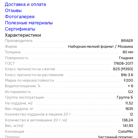
Доставка и оплата
Отзывы
Фотогалерея
Полезные материалы
Сертификаты
Характеристики
Производитель
BRAER
Форма
Наборная мелкий формат / Мозаика
Толщина
60 мм
Поверхность
Гладкая
ГОСТ
17608-2017
Класс прочности на сжатие
В25 (М350)
Класс прочности на растяжение
Btb 3.6
Марка по морозостойкости
F200
Водопоглощение, %
≤ 6
Истираемость
G2
Группа эксплуатации
Группа Б
На поддоне, м2
11,52
Вес поддона, кг
1635
Количество поддонов в машине 20 т
12
Количество в автомашине 20 т, м2
138,24
Вес, кг/м2
141,93
Коллекция
ColorMix
Прокрас
Частичный прокрас