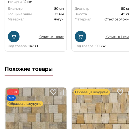
толщина 12 мм
Диаметр
80 см
Диаметр
80 с
Толщина чаши
12 мм
Высота
45 с
Материал
Чугун
Материал
Стекловолокн
Купить в 1 клик
Купить в 1 кли
Код товара:
14780
Код товара:
30362
Похожие товары
− 10%
Образец в шоуруме
Хит
Образец в шоуруме