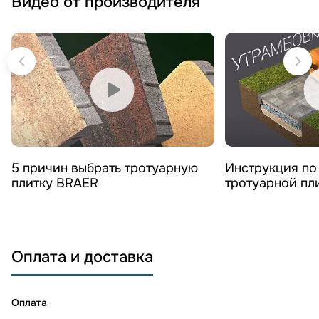
Видео от производителя
Смотреть видео
Смотреть 
5 причин выбрать тротуарную
Инструкция по
плитку BRAER
тротуарной пл
Оплата и доставка
Оплата