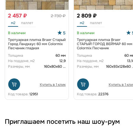
2 457 ₽
2 809 ₽
2 730 ₽
м2
паллет
м2
паллет
5
В наличии
В наличии
Тротуарная плитка Braer Старый
Тротуарная плитка Braer
Город Ландхаус 60 мм Colormix
СТАРЫЙ ГОРОД ВЕЙМАР 60 мм
Песчаник гладкая
Colormix Песчаник
Толщина
60 мм
Толщина
60 м
На поддоне, м2
12,9
На поддоне, м2
13,1
Размеры, мм
160х80х60
...
Размеры, мм
160х93х128х60
.
Купить в 1 клик
Купить в 1 кли
Код товара:
12951
Код товара:
22376
Приглашаем посетить наш шоу-рум