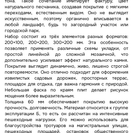
тона. Такое сочетание имитирует фактуру, цвет
натурального песчаника, создавая покрытие с мягкими
переходами, естественным видом. Оно не выглядит
искусственным, поэтому органично вписывается в
любой ландшафт, будь то загородный участок или
городской парк.
Набор состоит из трёх элементов разных форматов:
200×100, 200×200, 300×200 мм. Эта особенность
позволяет применять различные схемы укладки, от
простой линейной до сложной мозаичной, что
дополнительно усиливает эффект натурального камня.
Покрытие выглядит динамично, живо, лишено строгой
повторяемости. Оно отлично подходит для оформления
извилистых садовых дорожек, просторных террас,
площадок для отдыха, где важна гармония с природой.
Небольшая фаска по краям плит делает рисунок
мощения более выразительным.
Толщина 60 мм обеспечивает покрытию высокую
прочность, долговечность. Материал относится к группе
эксплуатации Б, то есть он рассчитан на интенсивные
пешеходные нагрузки. Его можно использовать для
благоустройства тротуаров на магистральных улицах,
пешеходных площадей, остановок общественного