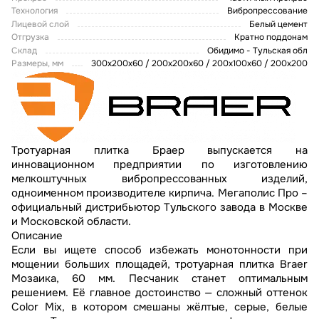
Технология
Вибропрессование
Лицевой слой
Белый цемент
Отгрузка
Кратно поддонам
Склад
Обидимо - Тульская обл
Размеры, мм
300х200х60 / 200х200х60 / 200х100х60 / 200х200
Тротуарная плитка Браер выпускается на
инновационном предприятии по изготовлению
мелкоштучных вибропрессованных изделий,
одноименном производителе кирпича. Мегаполис Про –
официальный дистрибьютор Тульского завода в Москве
и Московской области.
Описание
Если вы ищете способ избежать монотонности при
мощении больших площадей, тротуарная плитка Braer
Мозаика, 60 мм. Песчаник станет оптимальным
решением. Её главное достоинство — сложный оттенок
Color Mix, в котором смешаны жёлтые, серые, белые