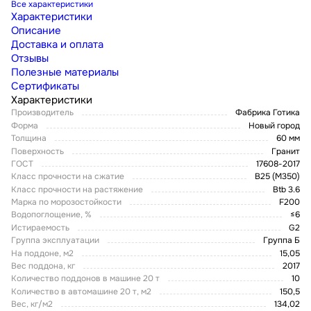
Все характеристики
Характеристики
Описание
Доставка и оплата
Отзывы
Полезные материалы
Сертификаты
Характеристики
Производитель
Фабрика Готика
Форма
Новый город
Толщина
60 мм
Поверхность
Гранит
ГОСТ
17608-2017
Класс прочности на сжатие
В25 (М350)
Класс прочности на растяжение
Btb 3.6
Марка по морозостойкости
F200
Водопоглощение, %
≤6
Истираемость
G2
Группа эксплуатации
Группа Б
На поддоне, м2
15,05
Вес поддона, кг
2017
Количество поддонов в машине 20 т
10
Количество в автомашине 20 т, м2
150,5
Вес, кг/м2
134,02