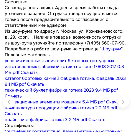
Самовывоз
Со склада поставщика. Адрес и время работы склада
уточняйте заранее. Отгрузка товара осуществляется
только после предварительного согласования с
ответственным менеджером
Из шоу-рума по адресу г. Москва, ул. Кржижановского,
д. 29, корп. 1. Наличие товара и возможность отгрузки
из шоу-рума уточняйте по телефону +7(495) 660-07-90.
Подробнее о работе шоу-рума на странице "
Шоу–рум
"
Полезные материалы
условия использывания плит бетонных тротуарных
изготовленных фабрикой готика по гост-17608 2017
0.3
МБ
pdf
Скачать
каталог бортовых камней фабрика готика. февраль 2023
9.1 МБ
pdf
Скачать
технический буклет фабрика готика 2023
9.4 МБ
pdf
Скачать
коллекционные элементы мощения
5.4 МБ
pdf
Скачать
номенклатура продукции фабрика готика
2.2 МБ
pdf
Скачать
прайс-лист фабрика готика
3.2 МБ
pdf
Скачать
Сертификаты
Сертификат соответствия. Камни бетонные бортовые
1