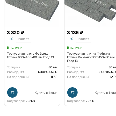
3 320 ₽
3 135 ₽
м2
паллет
м2
паллет
В наличии
В наличии
Тротуарная плита Фабрика
Тротуарная плитка Фабрика
Готика 600х400х80 мм Голд 13
Готика Картано 300х150х80 мм
Голд 13
Толщина
80 мм
Толщина
80 м
Размер, мм
600х400х80
Размер, мм
300х150х8
На поддоне, м2
11,52
На поддоне, м2
12,9
Купить в 1 клик
Купить в 1 кли
Код товара:
22268
Код товара:
22196