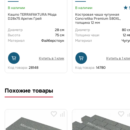
В наличии
В наличии
Кашпо TERRAFAKTURA Мода
Костровая чаша чугунная
D28x75 Арктик Грей
Concretika Premium S80XL,
толщина 12 мм
Диаметр
28 см
Диаметр
80 с
Высота
75 см
Толщина чаши
12 м
Материал
Файберстоун
Материал
Чугу
Купить в 1 клик
Купить в 1 кли
Код товара:
28148
Код товара:
14780
Похожие товары