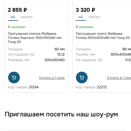
2 855 ₽
3 320 ₽
м2
паллет
м2
паллет
В наличии
В наличии
Тротуарная плитка Фабрика
Тротуарная плита Фабрика
Готика Картано 300х150х60 мм
Готика 600х400х80 мм Голд 20
Голд 20
Толщина
60 мм
Толщина
80 м
На поддоне, м2
15,12
Размер, мм
600х400х8
Размеры, мм
300х150х60
На поддоне, м2
11,5
Купить в 1 клик
Купить в 1 кли
Код товара:
21334
Код товара:
22272
Приглашаем посетить наш шоу-рум