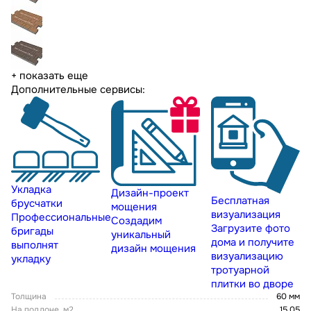
+ показать еще
Дополнительные сервисы:
Укладка
Дизайн-проект
Бесплатная
брусчатки
мощения
визуализация
Профессиональные
Создадим
Загрузите фото
бригады
уникальный
дома и получите
выполнят
дизайн мощения
визуализацию
укладку
тротуарной
плитки во дворе
Толщина
60 мм
На поддоне, м2
15,05