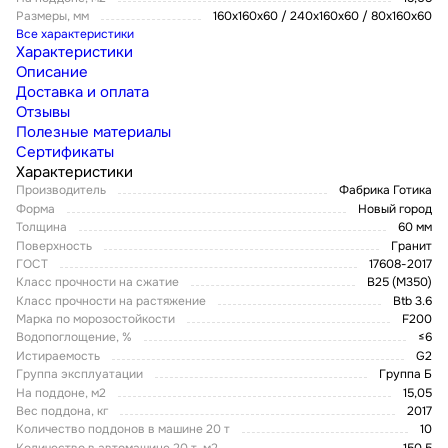
Размеры, мм
160х160х60 / 240х160х60 / 80x160x60
Все характеристики
Характеристики
Описание
Доставка и оплата
Отзывы
Полезные материалы
Сертификаты
Характеристики
Производитель
Фабрика Готика
Форма
Новый город
Толщина
60 мм
Поверхность
Гранит
ГОСТ
17608-2017
Класс прочности на сжатие
В25 (М350)
Класс прочности на растяжение
Btb 3.6
Марка по морозостойкости
F200
Водопоглощение, %
≤6
Истираемость
G2
Группа эксплуатации
Группа Б
На поддоне, м2
15,05
Вес поддона, кг
2017
Количество поддонов в машине 20 т
10
Количество в автомашине 20 т, м2
150,5