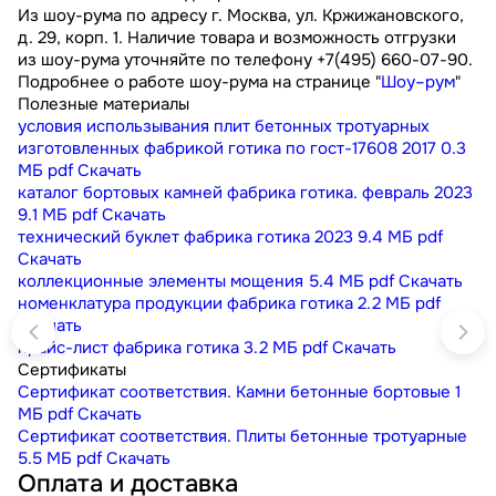
Из шоу-рума по адресу г. Москва, ул. Кржижановского,
д. 29, корп. 1. Наличие товара и возможность отгрузки
из шоу-рума уточняйте по телефону +7(495) 660-07-90.
Подробнее о работе шоу-рума на странице "
Шоу–рум
"
Полезные материалы
условия использывания плит бетонных тротуарных
изготовленных фабрикой готика по гост-17608 2017
0.3
МБ
pdf
Скачать
каталог бортовых камней фабрика готика. февраль 2023
9.1 МБ
pdf
Скачать
технический буклет фабрика готика 2023
9.4 МБ
pdf
Скачать
коллекционные элементы мощения
5.4 МБ
pdf
Скачать
номенклатура продукции фабрика готика
2.2 МБ
pdf
Скачать
прайс-лист фабрика готика
3.2 МБ
pdf
Скачать
Сертификаты
Сертификат соответствия. Камни бетонные бортовые
1
МБ
pdf
Скачать
Сертификат соответствия. Плиты бетонные тротуарные
5.5 МБ
pdf
Скачать
Оплата и доставка