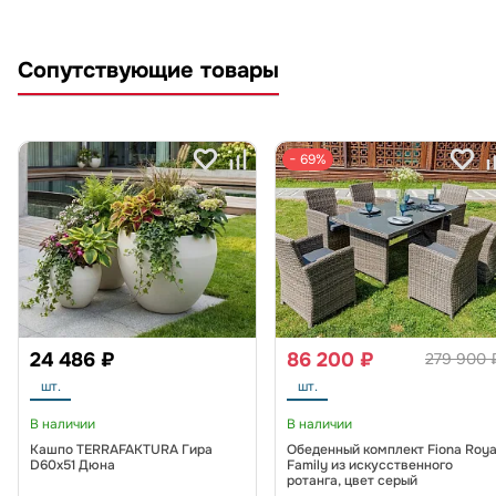
Сопутствующие товары
− 69%
24 486 ₽
86 200 ₽
279 900 
шт.
шт.
В наличии
В наличии
Кашпо TERRAFAKTURA Гира
Обеденный комплект Fiona Roya
D60х51 Дюна
Family из искусственного
ротанга, цвет серый