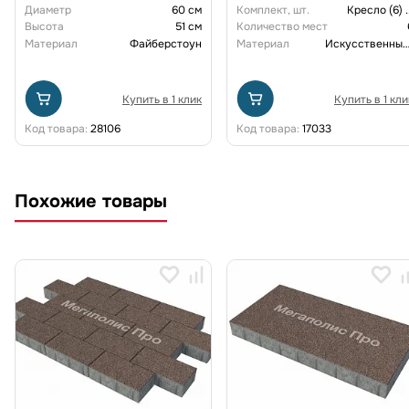
Диаметр
60 см
Комплект, шт.
Кресло (6)
.
Высота
51 см
Количество мест
Материал
Файберстоун
Материал
Искусственный рот
Купить в 1 клик
Купить в 1 кли
Код товара:
28106
Код товара:
17033
Похожие товары