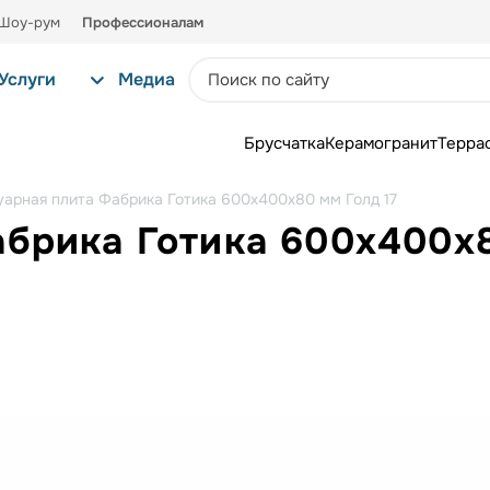
Шоу-рум
Профессионалам
Услуги
Медиа
Брусчатка
Керамогранит
Терра
уарная плита Фабрика Готика 600х400х80 мм Голд 17
абрика Готика 600х400х8