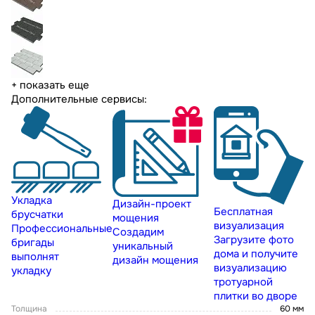
+ показать еще
Дополнительные сервисы:
Укладка
Дизайн-проект
Бесплатная
брусчатки
мощения
визуализация
Профессиональные
Создадим
Загрузите фото
бригады
уникальный
дома и получите
выполнят
дизайн мощения
визуализацию
укладку
тротуарной
плитки во дворе
Толщина
60 мм