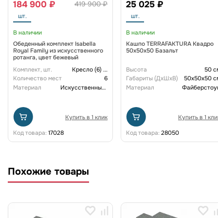
184 900 ₽
25 025 ₽
419 900 ₽
шт.
шт.
В наличии
В наличии
Обеденный комплект Isabella
Кашпо TERRAFAKTURA Квадро
Royal Family из искусственного
50x50x50 Базальт
ротанга, цвет бежевый
Комплект, шт.
Кресло (6)
...
Высота
50 с
Количество мест
6
Габариты (ДxШxВ)
50x50x50 с
Материал
Искусственный ротанг
Материал
Файберстоу
Купить в 1 клик
Купить в 1 кли
Код товара:
17028
Код товара:
28050
Похожие товары