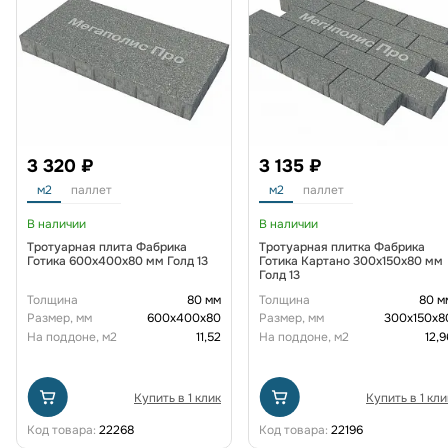
3 320 ₽
3 135 ₽
м2
паллет
м2
паллет
В наличии
В наличии
Тротуарная плита Фабрика
Тротуарная плитка Фабрика
Готика 600х400х80 мм Голд 13
Готика Картано 300х150х80 мм
Голд 13
Толщина
80 мм
Толщина
80 м
Размер, мм
600х400х80
Размер, мм
300х150х8
На поддоне, м2
11,52
На поддоне, м2
12,9
Купить в 1 клик
Купить в 1 кли
Код товара:
22268
Код товара:
22196