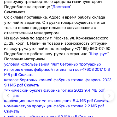
разгрузку транспортного средства манипулятором.
Подробнее на странице "
Доставка
"
Самовывоз
Со склада поставщика. Адрес и время работы склада
уточняйте заранее. Отгрузка товара осуществляется
только после предварительного согласования с
ответственным менеджером
Из шоу-рума по адресу г. Москва, ул. Кржижановского,
д. 29, корп. 1. Наличие товара и возможность отгрузки
из шоу-рума уточняйте по телефону +7(495) 660-07-90.
Подробнее о работе шоу-рума на странице "
Шоу–рум
"
Полезные материалы
условия использывания плит бетонных тротуарных
изготовленных фабрикой готика по гост-17608 2017
0.3
МБ
pdf
Скачать
каталог бортовых камней фабрика готика. февраль 2023
9.1 МБ
pdf
Скачать
технический буклет фабрика готика 2023
9.4 МБ
pdf
Скачать
коллекционные элементы мощения
5.4 МБ
pdf
Скачать
номенклатура продукции фабрика готика
2.2 МБ
pdf
Скачать
прайс-лист фабрика готика
3.2 МБ
pdf
Скачать