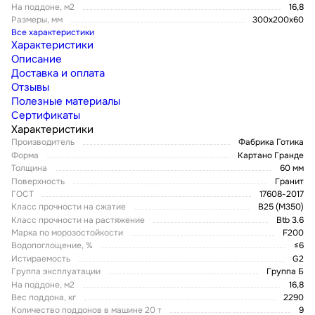
На поддоне, м2
16,8
Размеры, мм
300х200х60
Все характеристики
Характеристики
Описание
Доставка и оплата
Отзывы
Полезные материалы
Сертификаты
Характеристики
Производитель
Фабрика Готика
Форма
Картано Гранде
Толщина
60 мм
Поверхность
Гранит
ГОСТ
17608-2017
Класс прочности на сжатие
В25 (М350)
Класс прочности на растяжение
Btb 3.6
Марка по морозостойкости
F200
Водопоглощение, %
≤6
Истираемость
G2
Группа эксплуатации
Группа Б
На поддоне, м2
16,8
Вес поддона, кг
2290
Количество поддонов в машине 20 т
9