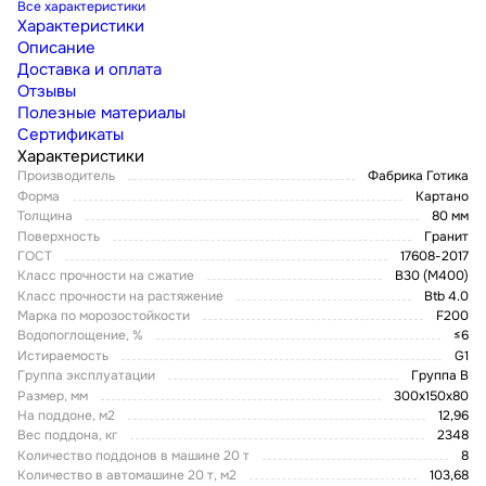
Все характеристики
Характеристики
Описание
Доставка и оплата
Отзывы
Полезные материалы
Сертификаты
Характеристики
Производитель
Фабрика Готика
Форма
Картано
Толщина
80 мм
Поверхность
Гранит
ГОСТ
17608-2017
Класс прочности на сжатие
В30 (М400)
Класс прочности на растяжение
Btb 4.0
Марка по морозостойкости
F200
Водопоглощение, %
≤6
Истираемость
G1
Группа эксплуатации
Группа В
Размер, мм
300х150х80
На поддоне, м2
12,96
Вес поддона, кг
2348
Количество поддонов в машине 20 т
8
Количество в автомашине 20 т, м2
103,68