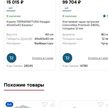
15 015 ₽
99 704 ₽
шт.
шт.
В наличии
В наличии
Кашпо TERRAFAKTURA Квадро
Костровая чаша чугунная
40x40x40 Базальт
Concretika Premium S80XL,
толщина 12 мм
Высота
40 см
Диаметр
80 с
Габариты (ДxШxВ)
40x40x40 см
Толщина чаши
12 м
Материал
Файберстоун
Материал
Чугу
Купить в 1 клик
Купить в 1 кли
Код товара:
28045
Код товара:
14780
Похожие товары
Хит