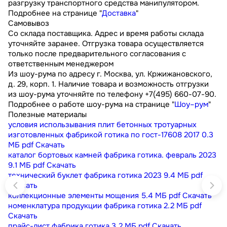
разгрузку транспортного средства манипулятором.
Подробнее на странице "
Доставка
"
Самовывоз
Со склада поставщика. Адрес и время работы склада
уточняйте заранее. Отгрузка товара осуществляется
только после предварительного согласования с
ответственным менеджером
Из шоу-рума по адресу г. Москва, ул. Кржижановского,
д. 29, корп. 1. Наличие товара и возможность отгрузки
из шоу-рума уточняйте по телефону +7(495) 660-07-90.
Подробнее о работе шоу-рума на странице "
Шоу–рум
"
Полезные материалы
условия использывания плит бетонных тротуарных
изготовленных фабрикой готика по гост-17608 2017
0.3
МБ
pdf
Скачать
каталог бортовых камней фабрика готика. февраль 2023
9.1 МБ
pdf
Скачать
технический буклет фабрика готика 2023
9.4 МБ
pdf
Скачать
коллекционные элементы мощения
5.4 МБ
pdf
Скачать
номенклатура продукции фабрика готика
2.2 МБ
pdf
Скачать
прайс-лист фабрика готика
3.2 МБ
pdf
Скачать