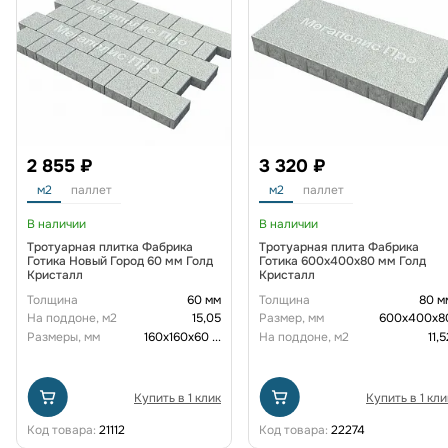
2 855 ₽
3 320 ₽
м2
паллет
м2
паллет
В наличии
В наличии
Тротуарная плитка Фабрика
Тротуарная плита Фабрика
Готика Новый Город 60 мм Голд
Готика 600х400х80 мм Голд
Кристалл
Кристалл
Толщина
60 мм
Толщина
80 м
На поддоне, м2
15,05
Размер, мм
600х400х8
Размеры, мм
160х160х60
...
На поддоне, м2
11,5
Купить в 1 клик
Купить в 1 кли
Код товара:
21112
Код товара:
22274