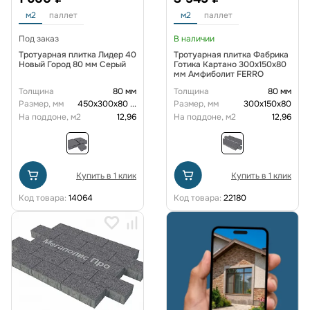
м2
паллет
м2
паллет
Под заказ
В наличии
Тротуарная плитка Лидер 40
Тротуарная плитка Фабрика
Новый Город 80 мм Серый
Готика Картано 300х150х80
мм Амфиболит FERRO
Толщина
80 мм
Толщина
80 мм
Размер, мм
450х300х80
...
Размер, мм
300х150х80
На поддоне, м2
12,96
На поддоне, м2
12,96
Купить в 1 клик
Купить в 1 клик
Код товара:
14064
Код товара:
22180