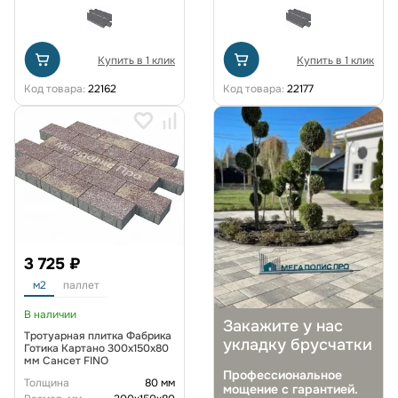
Купить в 1 клик
Купить в 1 клик
Код товара:
22162
Код товара:
22177
3 725 ₽
м2
паллет
В наличии
Закажите у нас
Тротуарная плитка Фабрика
укладку брусчатки
Готика Картано 300х150х80
мм Сансет FINO
Профессиональное
Толщина
80 мм
мощение с гарантией.