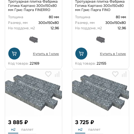
Тротуарная плитка Фабрика
Тротуарная плитка Фабрика
Готика Картано 300х150х80
Готика Картано 300х150х80
мм Грис Парга FINERRO
мм Грис Парга FINO
Толщина
80 мм
Толщина
80 мм
Размер, мм
300х150х80
Размер, мм
300х150х80
На поддоне, м2
12,96
На поддоне, м2
12,96
Купить в 1 клик
Купить в 1 клик
Код товара:
22169
Код товара:
22155
3 885 ₽
3 725 ₽
м2
паллет
м2
паллет