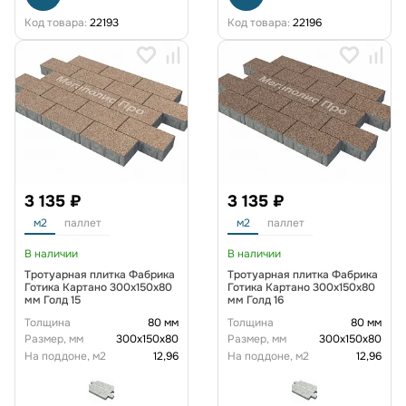
Код товара:
22193
Код товара:
22196
3 135 ₽
3 135 ₽
м2
паллет
м2
паллет
В наличии
В наличии
Тротуарная плитка Фабрика
Тротуарная плитка Фабрика
Готика Картано 300х150х80
Готика Картано 300х150х80
мм Голд 15
мм Голд 16
Толщина
80 мм
Толщина
80 мм
Размер, мм
300х150х80
Размер, мм
300х150х80
На поддоне, м2
12,96
На поддоне, м2
12,96