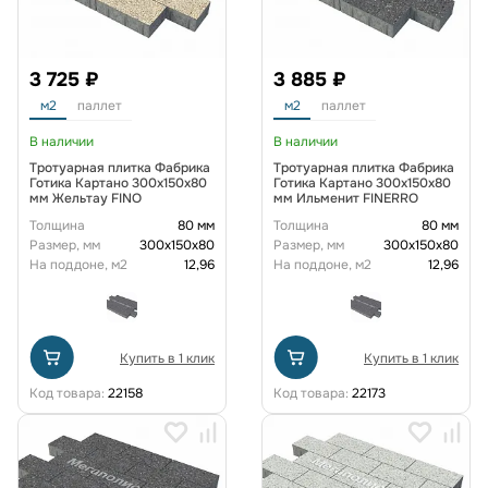
3 725 ₽
3 885 ₽
м2
паллет
м2
паллет
В наличии
В наличии
Тротуарная плитка Фабрика
Тротуарная плитка Фабрика
Готика Картано 300х150х80
Готика Картано 300х150х80
мм Жельтау FINO
мм Ильменит FINERRO
Толщина
80 мм
Толщина
80 мм
Размер, мм
300х150х80
Размер, мм
300х150х80
На поддоне, м2
12,96
На поддоне, м2
12,96
Купить в 1 клик
Купить в 1 клик
Код товара:
22158
Код товара:
22173