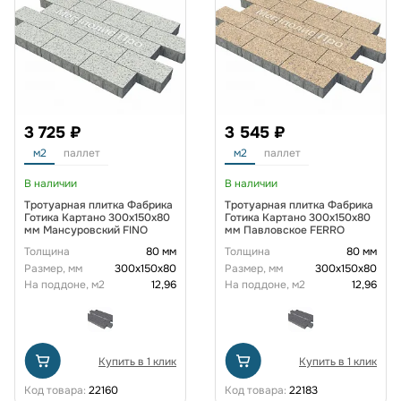
3 725 ₽
3 545 ₽
м2
паллет
м2
паллет
В наличии
В наличии
Тротуарная плитка Фабрика
Тротуарная плитка Фабрика
Готика Картано 300х150х80
Готика Картано 300х150х80
мм Мансуровский FINO
мм Павловское FERRO
Толщина
80 мм
Толщина
80 мм
Размер, мм
300х150х80
Размер, мм
300х150х80
На поддоне, м2
12,96
На поддоне, м2
12,96
Купить в 1 клик
Купить в 1 клик
Код товара:
22160
Код товара:
22183