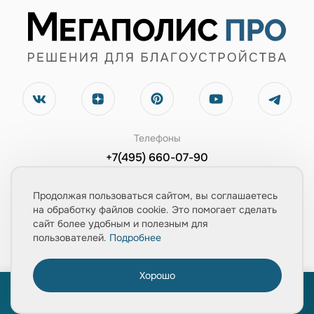
Телефоны
+7(495) 660-07-90
+7(903) 543-67-02
Продолжая пользоваться сайтом, вы соглашаетесь
Электронная почта
на обработку файлов cookie. Это помогает сделать
сайт более удобным и полезным для
zayavka@mpolis-pro.ru
пользователей.
Подробнее
Обратный звонок
Хорошо
0
Заказать консультацию
ПРОЙТИ ТЕСТ
«Расчет укладки плитки за 1 минуту»
Главная
Товары
Услуги
Медиа
Корзина