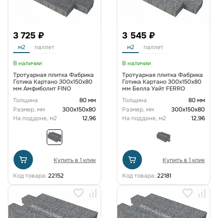
3 725 ₽
3 545 ₽
м2
паллет
м2
паллет
В наличии
В наличии
Тротуарная плитка Фабрика
Тротуарная плитка Фабрика
Готика Картано 300х150х80
Готика Картано 300х150х80
мм Амфиболит FINO
мм Белла Уайт FERRO
Толщина
80 мм
Толщина
80 мм
Размер, мм
300х150х80
Размер, мм
300х150х80
На поддоне, м2
12,96
На поддоне, м2
12,96
Купить в 1 клик
Купить в 1 клик
Код товара:
22152
Код товара:
22181