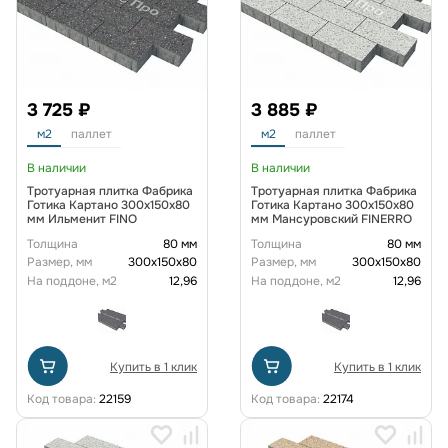
3 725 ₽
3 885 ₽
м2
паллет
м2
паллет
В наличии
В наличии
Тротуарная плитка Фабрика
Тротуарная плитка Фабрика
Готика Картано 300х150х80
Готика Картано 300х150х80
мм Ильменит FINO
мм Мансуровский FINERRO
Толщина
80 мм
Толщина
80 мм
Размер, мм
300х150х80
Размер, мм
300х150х80
На поддоне, м2
12,96
На поддоне, м2
12,96
Купить в 1 клик
Купить в 1 клик
Код товара:
22159
Код товара:
22174