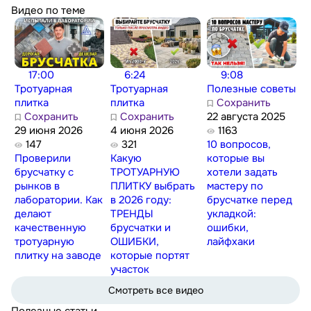
Видео по теме
17:00
6:24
9:08
Тротуарная
Тротуарная
Полезные советы
плитка
плитка
Сохранить
Сохранить
Сохранить
22 августа 2025
29 июня 2026
4 июня 2026
1163
147
321
10 вопросов,
Проверили
Какую
которые вы
брусчатку с
ТРОТУАРНУЮ
хотели задать
рынков в
ПЛИТКУ выбрать
мастеру по
лаборатории. Как
в 2026 году:
брусчатке перед
делают
ТРЕНДЫ
укладкой:
качественную
брусчатки и
ошибки,
тротуарную
ОШИБКИ,
лайфхаки
плитку на заводе
которые портят
участок
Смотреть все видео
Полезные статьи