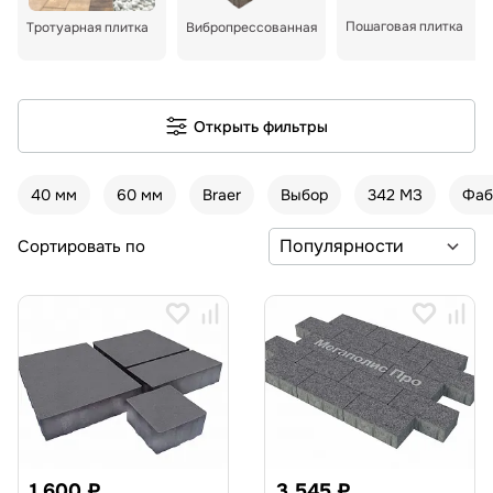
Пошаговая плитка
Тротуарная плитка
Вибропрессованная
Открыть фильтры
40 мм
60 мм
Braer
Выбор
342 МЗ
Фаб
Сортировать по
1 600 ₽
3 545 ₽