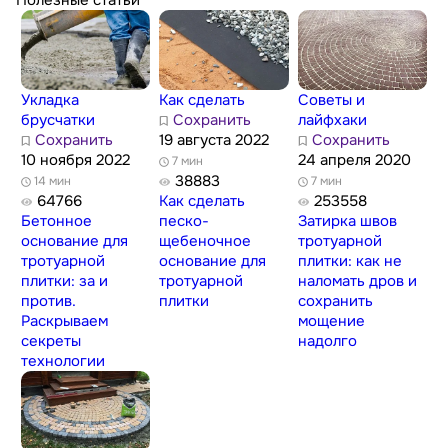
Укладка
Как сделать
Советы и
брусчатки
Сохранить
лайфхаки
Сохранить
19 августа 2022
Сохранить
10 ноября 2022
24 апреля 2020
7 мин
38883
14 мин
7 мин
64766
Как сделать
253558
Бетонное
песко-
Затирка швов
основание для
щебеночное
тротуарной
тротуарной
основание для
плитки: как не
плитки: за и
тротуарной
наломать дров и
против.
плитки
сохранить
Раскрываем
мощение
секреты
надолго
технологии