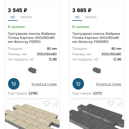
3 545 ₽
3 885 ₽
м2
паллет
м2
паллет
В наличии
В наличии
Тротуарная плитка Фабрика
Тротуарная плитка Фабрика
Готика Картано 300х150х80
Готика Картано 300х150х80
мм Жельтау FERRO
мм Жельтау FINERRO
Толщина
80 мм
Толщина
80 мм
Размер, мм
300х150х80
Размер, мм
300х150х80
На поддоне, м2
12,96
На поддоне, м2
12,96
Купить в 1 клик
Купить в 1 клик
Код товара:
22182
Код товара:
22172