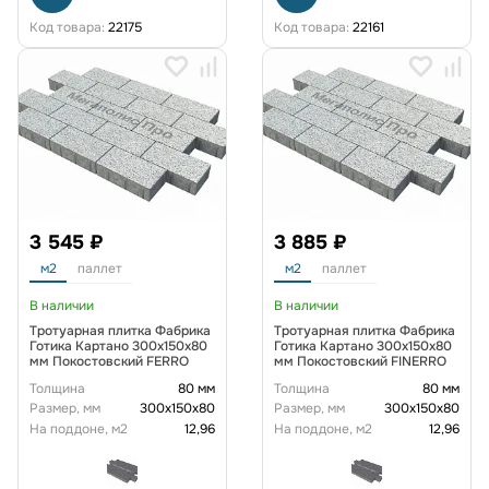
Код товара:
22175
Код товара:
22161
3 545 ₽
3 885 ₽
м2
паллет
м2
паллет
В наличии
В наличии
Тротуарная плитка Фабрика
Тротуарная плитка Фабрика
Готика Картано 300х150х80
Готика Картано 300х150х80
мм Покостовский FERRO
мм Покостовский FINERRO
Толщина
80 мм
Толщина
80 мм
Размер, мм
300х150х80
Размер, мм
300х150х80
На поддоне, м2
12,96
На поддоне, м2
12,96