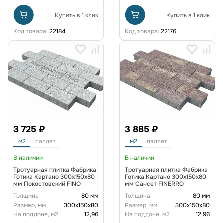
Купить в 1 клик
Купить в 1 клик
Код товара:
22184
Код товара:
22176
3 725 ₽
3 885 ₽
м2
паллет
м2
паллет
В наличии
В наличии
Тротуарная плитка Фабрика
Тротуарная плитка Фабрика
Готика Картано 300х150х80
Готика Картано 300х150х80
мм Покостовский FINO
мм Сансет FINERRO
Толщина
80 мм
Толщина
80 мм
Размер, мм
300х150х80
Размер, мм
300х150х80
На поддоне, м2
12,96
На поддоне, м2
12,96