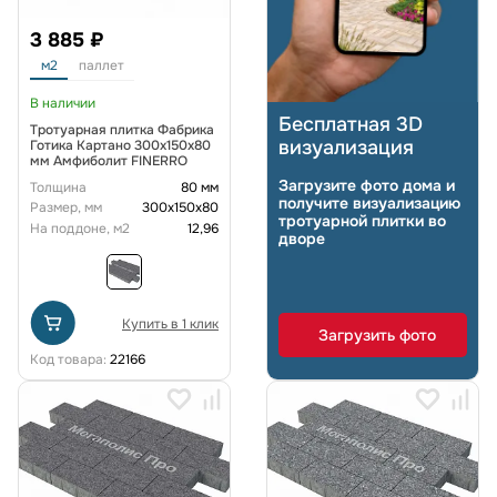
3 885 ₽
м2
паллет
В наличии
Бесплатная 3D
Тротуарная плитка Фабрика
визуализация
Готика Картано 300х150х80
мм Амфиболит FINERRO
Загрузите фото дома и
Толщина
80 мм
получите визуализацию
Размер, мм
300х150х80
тротуарной плитки во
На поддоне, м2
12,96
дворе
Купить в 1 клик
Загрузить фото
Код товара:
22166