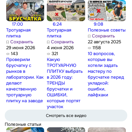
17:00
6:24
9:08
Тротуарная
Тротуарная
Полезные советы
плитка
плитка
Сохранить
Сохранить
Сохранить
22 августа 2025
29 июня 2026
4 июня 2026
1158
143
321
10 вопросов,
Проверили
Какую
которые вы
брусчатку с
ТРОТУАРНУЮ
хотели задать
рынков в
ПЛИТКУ выбрать
мастеру по
лаборатории. Как
в 2026 году:
брусчатке перед
делают
ТРЕНДЫ
укладкой:
качественную
брусчатки и
ошибки,
тротуарную
ОШИБКИ,
лайфхаки
плитку на заводе
которые портят
участок
Смотреть все видео
Полезные статьи