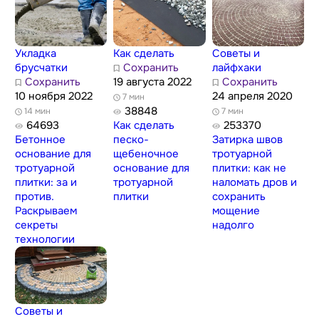
Укладка
Как сделать
Советы и
брусчатки
Сохранить
лайфхаки
Сохранить
19 августа 2022
Сохранить
10 ноября 2022
24 апреля 2020
7 мин
38848
14 мин
7 мин
64693
Как сделать
253370
Бетонное
песко-
Затирка швов
основание для
щебеночное
тротуарной
тротуарной
основание для
плитки: как не
плитки: за и
тротуарной
наломать дров и
против.
плитки
сохранить
Раскрываем
мощение
секреты
надолго
технологии
Советы и