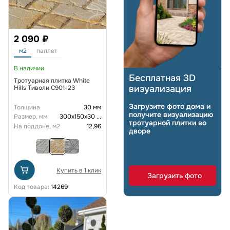
2 090 ₽
м2
паллет
В наличии
Бесплатная 3D
Тротуарная плитка White
визуализация
Hills Тиволи C901-23
Загрузите фото дома и
Толщина
30 мм
получите визуализацию
Размер, мм
300х150х30
...
тротуарной плитки во
На поддоне, м2
12,96
дворе
Купить в 1 клик
Загрузить фото
Код товара:
14269