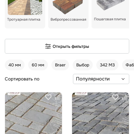
Пошаговая плитка
Тротуарная плитка
Вибропрессованная
Открыть фильтры
40 мм
60 мм
Braer
Выбор
342 МЗ
Фаб
Сортировать по