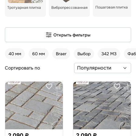
Пошаговая плитка
Тротуарная плитка
Вибропрессованная
Открыть фильтры
40 мм
60 мм
Braer
Выбор
342 МЗ
Фаб
Сортировать по
2 090 ₽
2 090 ₽