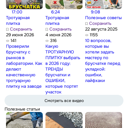
17:00
6:24
9:08
Тротуарная
Тротуарная
Полезные советы
плитка
плитка
Сохранить
Сохранить
Сохранить
22 августа 2025
29 июня 2026
4 июня 2026
1155
141
316
10 вопросов,
Проверили
Какую
которые вы
брусчатку с
ТРОТУАРНУЮ
хотели задать
рынков в
ПЛИТКУ выбрать
мастеру по
лаборатории. Как
в 2026 году:
брусчатке перед
делают
ТРЕНДЫ
укладкой:
качественную
брусчатки и
ошибки,
тротуарную
ОШИБКИ,
лайфхаки
плитку на заводе
которые портят
участок
Смотреть все видео
Полезные статьи