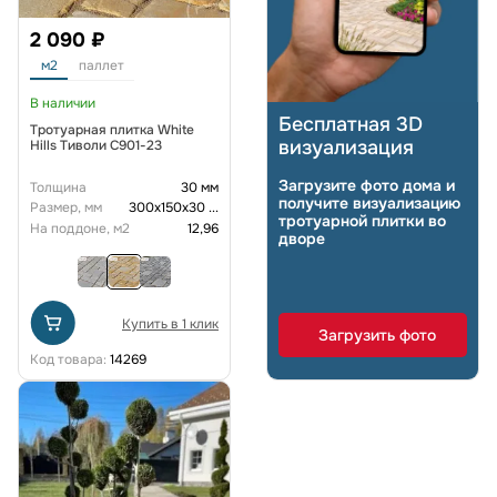
2 090 ₽
м2
паллет
В наличии
Бесплатная 3D
Тротуарная плитка White
визуализация
Hills Тиволи C901-23
Загрузите фото дома и
Толщина
30 мм
получите визуализацию
Размер, мм
300х150х30
...
тротуарной плитки во
На поддоне, м2
12,96
дворе
Купить в 1 клик
Загрузить фото
Код товара:
14269