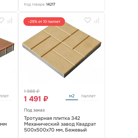
Код товара:
14217
-25% от 10 паллет
1 988 ₽
ллет
м2
паллет
1 491 ₽
Под заказ
Тротуарная плитка 342
 мм
Механический завод Квадрат
500х500х70 мм, Бежевый