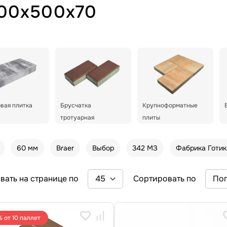
500x500x70
вая плитка
Брусчатка
Крупноформатные
тротуарная
плиты
60 мм
Braer
Выбор
342 МЗ
Фабрика Готик
вать на странице по
Сортировать по
% от 10 паллет