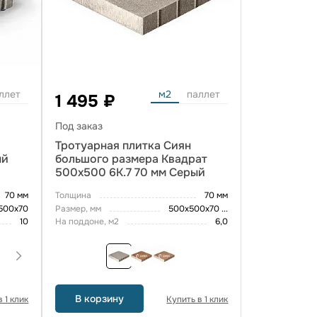
ллет
м2
паллет
1 495 ₽
Под заказ
Тротуарная плитка Сиян
ый
большого размера Квадрат
500x500 6К.7 70 мм Серый
70 мм
Толщина
70 мм
500х70
Размер, мм
500х500х70
...
10
На поддоне, м2
6,0
В корзину
 1 клик
Купить в 1 клик