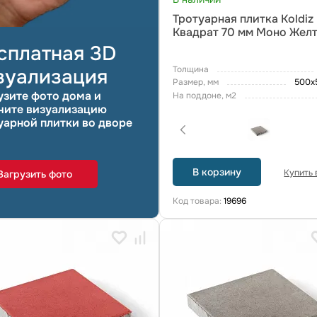
Тротуарная плитка Koldiz
Квадрат 70 мм Моно Жел
сплатная 3D
Толщина
зуализация
Размер, мм
500х
узите фото дома и
На поддоне, м2
чите визуализацию
уарной плитки во дворе
В корзину
Купить в
Загрузить фото
Код товара:
19696