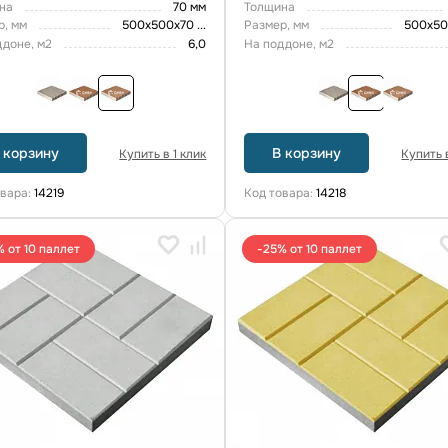
на
70 мм
Толщина
р, мм
500х500х70
...
Размер, мм
500х5
ддоне, м2
6,0
На поддоне, м2
 корзину
В корзину
Купить в 1 клик
Купить в
овара:
14219
Код товара:
14218
% от 10 паллет
-25% от 10 паллет