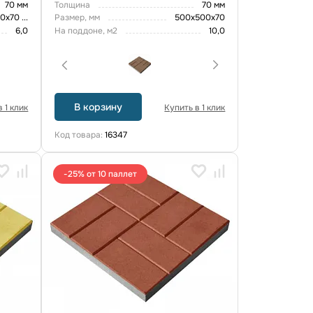
70 мм
Толщина
70 мм
00х70
...
Размер, мм
500х500х70
6,0
На поддоне, м2
10,0
В корзину
 1 клик
Купить в 1 клик
Код товара:
16347
-25% от 10 паллет