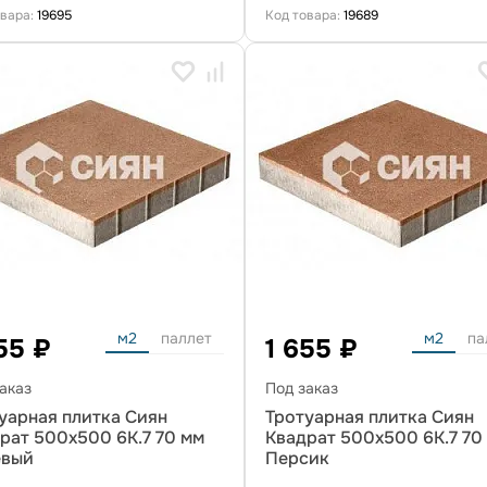
овара:
19695
Код товара:
19689
м2
паллет
м2
па
55 ₽
1 655 ₽
аказ
Под заказ
уарная плитка Сиян
Тротуарная плитка Сиян
рат 500x500 6К.7 70 мм
Квадрат 500x500 6К.7 70
евый
Персик