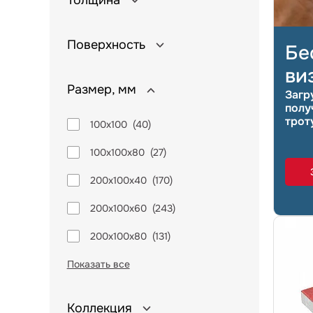
Толщина
Поверхность
Бе
ви
Размер, мм
Загр
полу
трот
100х100
(
40
)
100х100х80
(
27
)
200х100х40
(
170
)
200х100х60
(
243
)
200х100х80
(
131
)
Показать все
Коллекция