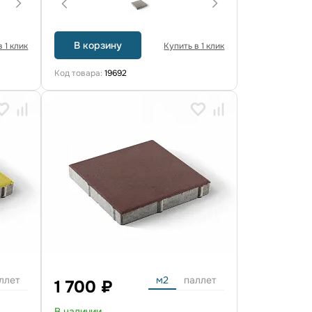
В корзину
 1 клик
Купить в 1 клик
Код товара:
19692
ллет
м2
паллет
1 700 ₽
В наличии