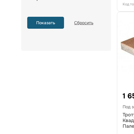
Код т
1 6
Под з
Трот
Квад
Пал