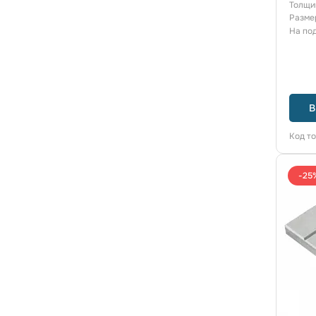
Толщи
Разме
На по
В
Код т
-25