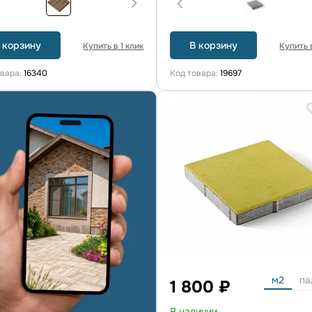
 корзину
В корзину
Купить в 1 клик
Купить в
овара:
16340
Код товара:
19697
м2
па
1 800 ₽
В наличии