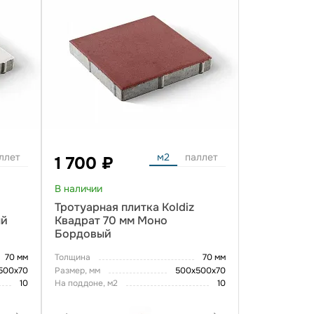
ллет
м2
паллет
1 700 ₽
В наличии
Тротуарная плитка Koldiz
ый
Квадрат 70 мм Моно
Бордовый
70 мм
Толщина
70 мм
500х70
Размер, мм
500х500х70
10
На поддоне, м2
10