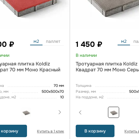
м2
паллет
м2
па
00 ₽
1 450 ₽
личии
В наличии
уарная плитка Koldiz
Тротуарная плитка Koldiz
рат 70 мм Моно Красный
Квадрат 70 мм Моно Сер
на
70 мм
Толщина
р, мм
500х500х70
Размер, мм
500х
ддоне, м2
10
На поддоне, м2
 корзину
В корзину
Купить в 1 клик
Купить в