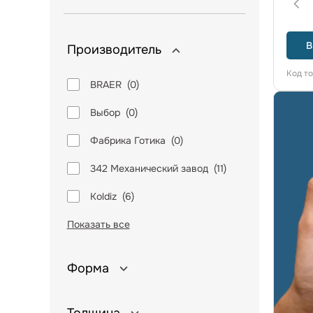
В
Производитель
Код т
BRAER
(
0
)
Выбор
(
0
)
Фабрика Готика
(
0
)
342 Механический завод
(
11
)
Koldiz
(
6
)
Показать все
Форма