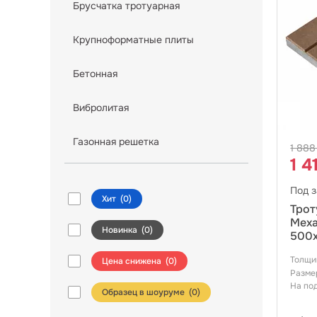
Брусчатка тротуарная
Крупноформатные плиты
Бетонная
Вибролитая
Газонная решетка
1 888
1 4
Под з
Хит
(
0
)
Трот
Меха
Новинка
(
0
)
500х
Толщи
Цена снижена
(
0
)
Разме
На по
Образец в шоуруме (
0
)