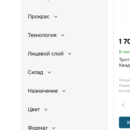
Прокрас
Технология
1 7
В на
Лицевой слой
Трот
Квад
Склад
Толщи
Разме
Назначение
На по
Цвет
В
Формат