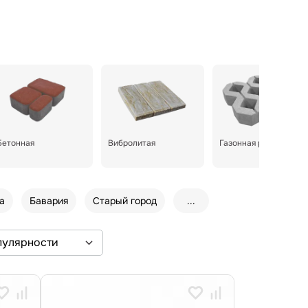
Бетонная
Вибролитая
Газонная решетка
а
Бавария
Старый город
...