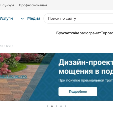
Шоу-рум
Профессионалам
Услуги
Медиа
Брусчатка
Керамогранит
Терра
500x70