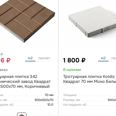
 ₽
м2
паллет
м2
па
16 ₽
1 800 ₽
аказ
В наличии
уарная плитка 342
Тротуарная плитка Koldiz
нический завод Квадрат
Квадрат 70 мм Моно Бел
500х70 мм, Коричневый
на
70 мм
Толщина
р, мм
500х500х70
Размер, мм
500х
ддоне, м2
10,0
На поддоне, м2