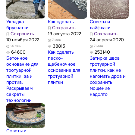
Укладка
Как сделать
Советы и
брусчатки
Сохранить
лайфхаки
Сохранить
19 августа 2022
Сохранить
10 ноября 2022
24 апреля 2020
7 мин
38815
14 мин
7 мин
64600
Как сделать
253140
Бетонное
песко-
Затирка швов
основание для
щебеночное
тротуарной
тротуарной
основание для
плитки: как не
плитки: за и
тротуарной
наломать дров и
против.
плитки
сохранить
Раскрываем
мощение
секреты
надолго
технологии
Советы и