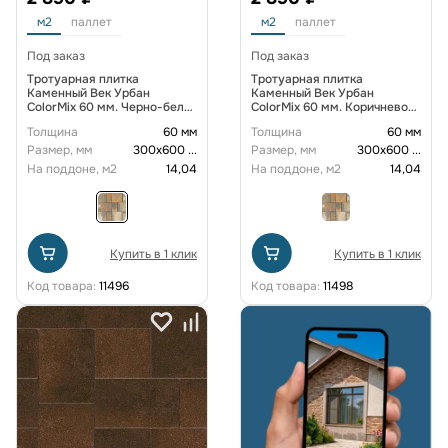
м2
паллет
м2
паллет
Под заказ
Под заказ
Тротуарная плитка
Тротуарная плитка
Каменный Век Урбан
Каменный Век Урбан
ColorMix 60 мм. Черно-бело-
ColorMix 60 мм. Коричнево-
желтый
оранжевый
Толщина
60 мм
Толщина
60 мм
Размер, мм
300х600
...
Размер, мм
300х600
...
На поддоне, м2
14,04
На поддоне, м2
14,04
Купить в 1 клик
Купить в 1 клик
Код товара:
11496
Код товара:
11498