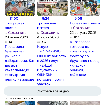
17:00
6:24
9:08
Тротуарная
Тротуарная
Полезные советы
плитка
плитка
Сохранить
Сохранить
Сохранить
22 августа 2025
29 июня 2026
4 июня 2026
1155
141
314
10 вопросов,
Проверили
Какую
которые вы
брусчатку с
ТРОТУАРНУЮ
хотели задать
рынков в
ПЛИТКУ выбрать
мастеру по
лаборатории. Как
в 2026 году:
брусчатке перед
делают
ТРЕНДЫ
укладкой:
качественную
брусчатки и
ошибки,
тротуарную
ОШИБКИ,
лайфхаки
плитку на заводе
которые портят
участок
Смотреть все видео
Полезные статьи