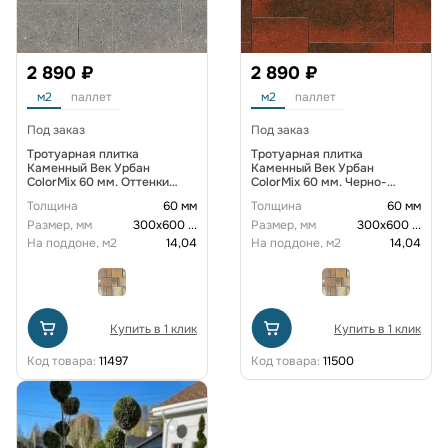
2 890 ₽
2 890 ₽
м2
паллет
м2
паллет
Под заказ
Под заказ
Тротуарная плитка
Тротуарная плитка
Каменный Век Урбан
Каменный Век Урбан
ColorMix 60 мм. Оттенки
ColorMix 60 мм. Черно-
серого
красный
Толщина
60 мм
Толщина
60 мм
Размер, мм
300х600
...
Размер, мм
300х600
...
На поддоне, м2
14,04
На поддоне, м2
14,04
Купить в 1 клик
Купить в 1 клик
Код товара:
11497
Код товара:
11500