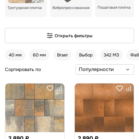
Пошаговая плитка
Тротуарная плитка
Вибропрессованная
Открыть фильтры
40 мм
60 мм
Braer
Выбор
342 МЗ
Фаб
Сортировать по
2 890 ₽
2 890 ₽