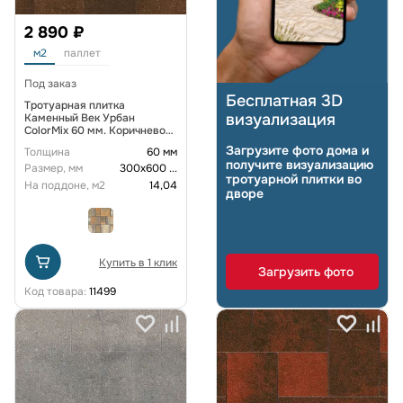
2 890 ₽
м2
паллет
Под заказ
Бесплатная 3D
Тротуарная плитка
визуализация
Каменный Век Урбан
ColorMix 60 мм. Коричнево-
черный
Загрузите фото дома и
Толщина
60 мм
получите визуализацию
Размер, мм
300х600
...
тротуарной плитки во
На поддоне, м2
14,04
дворе
Купить в 1 клик
Загрузить фото
Код товара:
11499