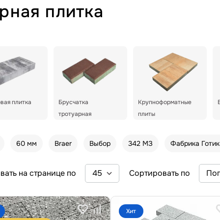
рная плитка
вая плитка
Брусчатка
Крупноформатные
тротуарная
плиты
60 мм
Braer
Выбор
342 МЗ
Фабрика Готик
вать на странице по
Сортировать по
Хит