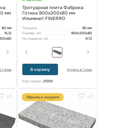
ика
Тротуарная плита Фабрика
60 мм
Готика 900х300х80 мм
Ильменит FINERRO
60 мм
Толщина
80 мм
15,12
Размер, мм
900x300x80
100x60
На поддоне, м2
9,72
В корзину
 1 клик
Купить в 1 клик
Код товара:
21000
Образец в шоуруме