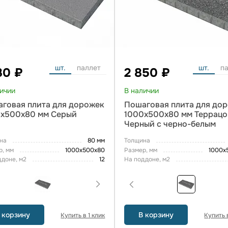
шт.
паллет
шт.
п
80 ₽
2 850 ₽
личии
В наличии
говая плита для дорожек
Пошаговая плита для до
0х500х80 мм Серый
1000х500х80 мм Террацо
Черный с черно-белым
на
80 мм
Толщина
р, мм
1000x500x80
Размер, мм
1000x
ддоне, м2
12
На поддоне, м2
 корзину
В корзину
Купить в 1 клик
Купить в