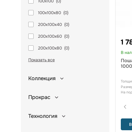
100х100
(
0
)
100х100х80
(
0
)
200х100х40
(
0
)
200х100х60
(
0
)
1 7
200х100х80
(
0
)
В на
Показать все
Поша
100
Коллекция
Толщи
Разме
На по
Прокрас
Технология
В