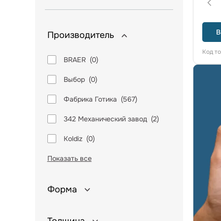
В
Производитель
Код т
BRAER
(
0
)
Выбор
(
0
)
Фабрика Готика
(
567
)
342 Механический завод
(
2
)
Koldiz
(
0
)
Показать все
Форма