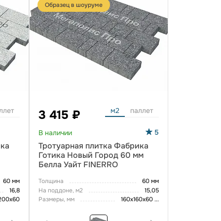
Образец в шоуруме
ллет
м2
паллет
3 415 ₽
5
В наличии
ика
Тротуарная плитка Фабрика
Готика Новый Город 60 мм
Белла Уайт FINERRO
60 мм
Толщина
60 мм
16,8
На поддоне, м2
15,05
200х60
Размеры, мм
160х160х60
...