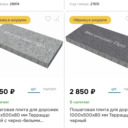
овара:
28974
Код товара:
27615
азец в шоуруме
Образец в шоуруме
шт.
паллет
шт.
п
850 ₽
2 850 ₽
личии
В наличии
говая плита для дорожек
Пошаговая плита для до
x500x80 мм Терраццо
1000x500x80 мм Террацц
й с черно-белыми
черный
аплениями