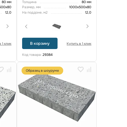
80 мм
Толщина
80 мм
500x80
Размер, мм
1000x500x80
12,0
На поддоне, м2
12,0
В корзину
 1 клик
Купить в 1 клик
Код товара:
29384
Образец в шоуруме