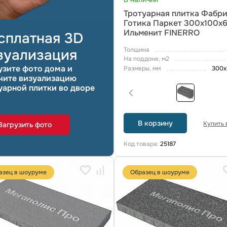
Тротуарная плитка Фабр
Готика Паркет 300х100х
Ильменит FINERRO
сплатная 3D
Толщина
зуализация
На поддоне, м2
узите фото дома и
Размеры, мм
300x
чите визуализацию
уарной плитки во дворе
В корзину
Купить в
Загрузить фото
Код товара:
25187
азец в шоуруме
Образец в шоуруме