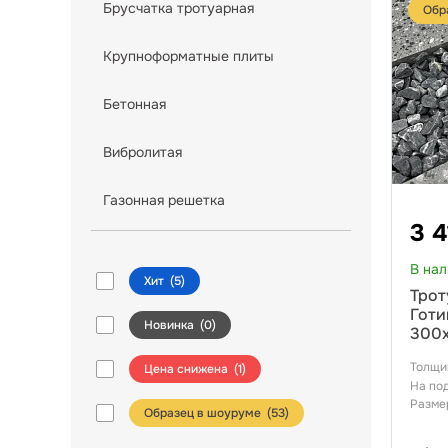
Брусчатка тротуарная
Обр
Крупноформатные плиты
Бетонная
Вибролитая
Газонная решетка
3 4
В на
Хит
(
5
)
Трот
Готи
Новинка
(
0
)
300х
FIN
Толщи
Цена снижена
(
1
)
На по
Разме
Образец в шоуруме (
53
)