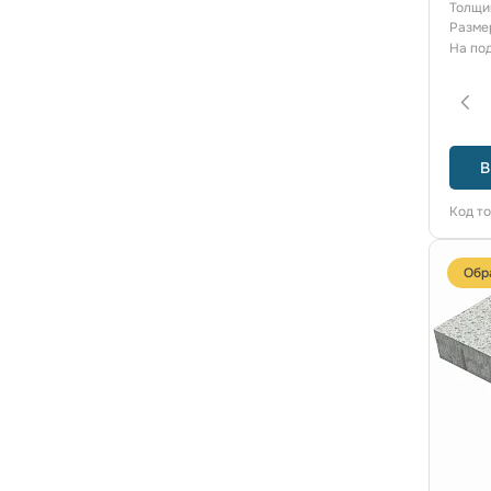
Толщи
Разме
На по
В
Код т
Обр