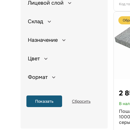
Лицевой слой
Код т
Обр
Склад
Назначение
Цвет
Формат
2 
В на
Поша
1000
серы
вкр