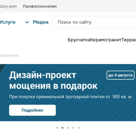
Шоу-рум
Профессионалам
Услуги
Медиа
Брусчатка
Керамогранит
Терра
фованная