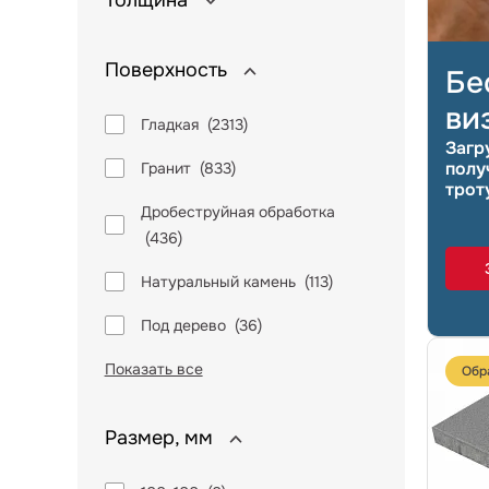
Толщина
Поверхность
Бе
ви
Гладкая
(
2313
)
Загр
полу
Гранит
(
833
)
трот
Дробеструйная обработка
(
436
)
Натуральный камень
(
113
)
Под дерево
(
36
)
Показать все
Обр
Размер, мм