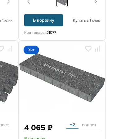
В корзину
 1 клик
Купить в 1 клик
Код товара:
21077
Хит
ллет
м2
паллет
4 065 ₽
В наличии