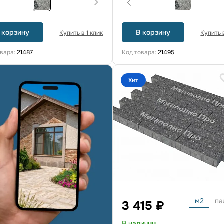
 корзину
В корзину
Купить в 1 клик
Купить в
овара:
21487
Код товара:
21495
Хит
м2
па
3 415 ₽
В наличии