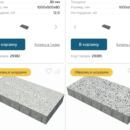
на
80 мм
Толщина
р, мм
1000x500x80
Размер, мм
1000x
ддоне, м2
12,0
На поддоне, м2
 корзину
В корзину
Купить в 1 клик
Купить в
овара:
29382
Код товара:
29385
азец в шоуруме
Образец в шоуруме