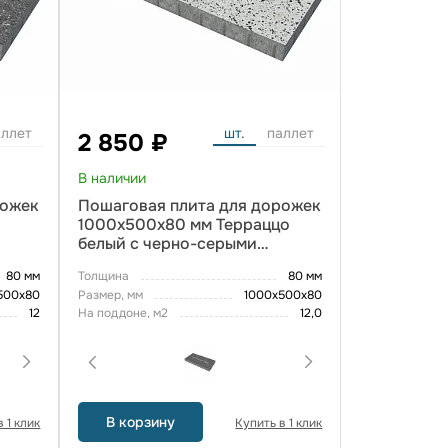
аллет
шт.
паллет
2 850 ₽
В наличии
рожек
Пошаговая плита для дорожек
1000x500x80 мм Терраццо
белый с черно-серыми
вкраплениями
80 мм
Толщина
80 мм
500x80
Размер, мм
1000x500x80
12
На поддоне, м2
12,0
В корзину
 1 клик
Купить в 1 клик