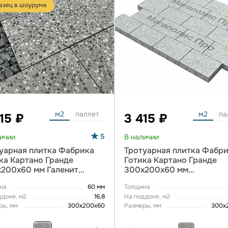
азец в шоуруме
м2
паллет
м2
па
15 ₽
3 415 ₽
5
личии
В наличии
уарная плитка Фабрика
Тротуарная плитка Фабр
ка Картано Гранде
Готика Картано Гранде
200х60 мм Галенит
300х200х60 мм
ERRO
Покостовский FINERRO
на
60 мм
Толщина
ддоне, м2
16,8
На поддоне, м2
ры, мм
300х200х60
Размеры, мм
300х