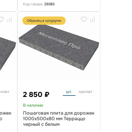
Код товара:
29383
Образец в шоуруме
аллет
шт.
паллет
2 850 ₽
В наличии
рожек
Пошаговая плита для дорожек
о
1000x500x80 мм Терраццо
черный с белым