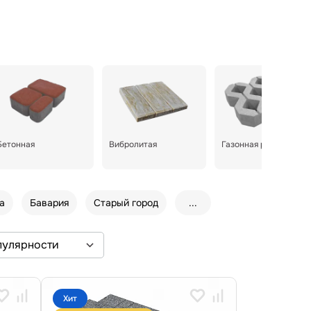
Бетонная
Вибролитая
Газонная решетка
а
Бавария
Старый город
...
Хит