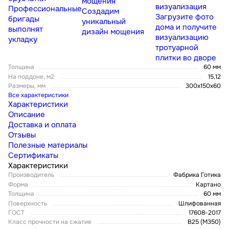
мощения
визуализация
Профессиональные
Создадим
Загрузите фото
бригады
уникальный
дома и получите
выполнят
дизайн мощения
визуализацию
укладку
тротуарной
плитки во дворе
Толщина
60 мм
На поддоне, м2
15,12
Размеры, мм
300х150х60
Все характеристики
Характеристики
Описание
Доставка и оплата
Отзывы
Полезные материалы
Сертификаты
Характеристики
Производитель
Фабрика Готика
Форма
Картано
Толщина
60 мм
Поверхность
Шлифованная
ГОСТ
17608-2017
Класс прочности на сжатие
В25 (М350)