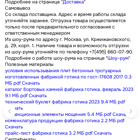
Подробнее на странице "
Доставка
"
Самовывоз
Со склада поставщика. Адрес и время работы склада
уточняйте заранее. Отгрузка товара осуществляется
только после предварительного согласования с
ответственным менеджером
Из шоу-рума по адресу г. Москва, ул. Кржижановского,
д. 29, корп. 1. Наличие товара и возможность отгрузки
из шоу-рума уточняйте по телефону +7(495) 660-07-90.
Подробнее о работе шоу-рума на странице "
Шоу–рум
"
Полезные материалы
условия использывания плит бетонных тротуарных
изготовленных фабрикой готика по гост-17608 2017
0.3
МБ
pdf
Скачать
каталог бортовых камней фабрика готика. февраль 2023
9.1 МБ
pdf
Скачать
технический буклет фабрика готика 2023
9.4 МБ
pdf
Скачать
коллекционные элементы мощения
5.4 МБ
pdf
Скачать
номенклатура продукции фабрика готика
2.2 МБ
pdf
Скачать
прайс-лист фабрика готика
3.2 МБ
pdf
Скачать
Сертификаты