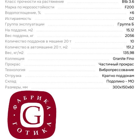
Класс прочности на растяжение
Btb 3.6
Марка по морозостойкости
F200
Водопоглощение, %
≤6
Истираемость
G2
Группа эксплуатации
Группа Б
На поддоне, м2
15,12
Вес поддона, кг
2056
Количество поддонов в машине 20 т
10
Количество в автомашине 20 т, м2
151,2
Вес, кг/м2
135,98
Коллекция
Granite Fino
Прокрас
Частичный прокрас
Технология
Вибропрессование
Отгрузка
Кратно поддонам
Склад
Подолино - МО
Размеры, мм
300х150х60