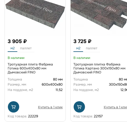
3 905 ₽
3 725 ₽
м2
паллет
м2
паллет
В наличии
В наличии
Тротуарная плита Фабрика
Тротуарная плитка Фабрика
Готика 600х400х80 мм
Готика Картано 300х150х80 мм
Дымовский FINO
Дымовский FINO
Толщина
80 мм
Толщина
80 м
Размер, мм
600х400х80
Размер, мм
300х150х8
На поддоне, м2
11,52
На поддоне, м2
12,9
Купить в 1 клик
Купить в 1 кли
Код товара:
22229
Код товара:
22157