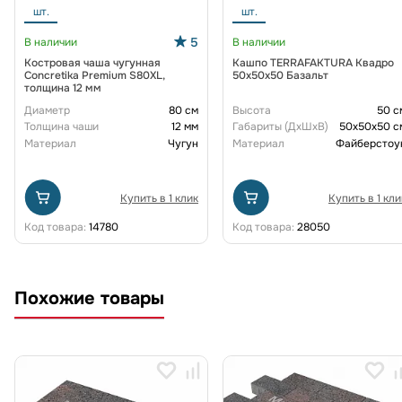
шт.
шт.
5
В наличии
В наличии
Костровая чаша чугунная
Кашпо TERRAFAKTURA Квадро
Concretika Premium S80XL,
50x50x50 Базальт
толщина 12 мм
Диаметр
80 см
Высота
50 с
Толщина чаши
12 мм
Габариты (ДxШxВ)
50x50x50 с
Материал
Чугун
Материал
Файберстоу
Купить в 1 клик
Купить в 1 кли
Код товара:
14780
Код товара:
28050
Похожие товары