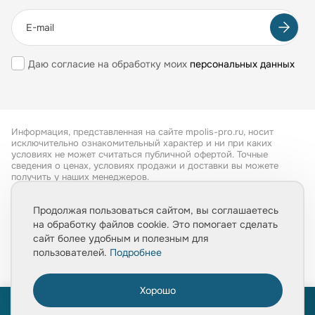
Даю согласие на обработку моих
персональных данных
Информация, представленная на сайте mpolis-pro.ru, носит
исключительно ознакомительный характер и ни при каких
условиях не может считаться публичной офертой. Точные
сведения о ценах, условиях продажи и доставки вы можете
получить у наших менеджеров.
Все права защищены 2026
Продолжая пользоваться сайтом, вы соглашаетесь
на обработку файлов cookie. Это помогает сделать
Обработка персональных данных
сайт более удобным и полезным для
Политика конфиденциальности
пользователей.
Подробнее
Хорошо
0
ПРОЙТИ ТЕСТ
ПРОЙТИ ТЕСТ
«Расчет укладки плитки за 1 минуту»
«Расчет укладки плитки за 1 минуту»