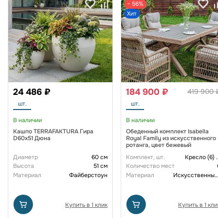
− 56%
Хит
24 486 ₽
184 900 ₽
419 900 
шт.
шт.
В наличии
В наличии
Кашпо TERRAFAKTURA Гира
Обеденный комплект Isabella
D60х51 Дюна
Royal Family из искусственного
ротанга, цвет бежевый
Диаметр
60 см
Комплект, шт.
Кресло (6)
.
Высота
51 см
Количество мест
Материал
Файберстоун
Материал
Искусственный рот
Купить в 1 клик
Купить в 1 кли