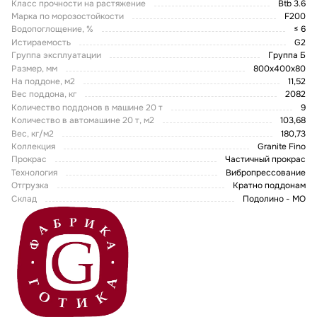
Класс прочности на растяжение
Btb 3.6
Марка по морозостойкости
F200
Водопоглощение, %
≤ 6
Истираемость
G2
Группа эксплуатации
Группа Б
Размер, мм
800x400x80
На поддоне, м2
11,52
Вес поддона, кг
2082
Количество поддонов в машине 20 т
9
Количество в автомашине 20 т, м2
103,68
Вес, кг/м2
180,73
Коллекция
Granite Fino
Прокрас
Частичный прокрас
Технология
Вибропрессование
Отгрузка
Кратно поддонам
Склад
Подолино - МО