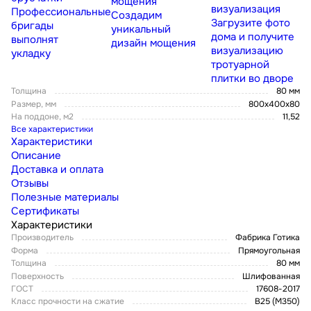
мощения
визуализация
Профессиональные
Создадим
Загрузите фото
бригады
уникальный
дома и получите
выполнят
дизайн мощения
визуализацию
укладку
тротуарной
плитки во дворе
Толщина
80 мм
Размер, мм
800x400x80
На поддоне, м2
11,52
Все характеристики
Характеристики
Описание
Доставка и оплата
Отзывы
Полезные материалы
Сертификаты
Характеристики
Производитель
Фабрика Готика
Форма
Прямоугольная
Толщина
80 мм
Поверхность
Шлифованная
ГОСТ
17608-2017
Класс прочности на сжатие
В25 (М350)