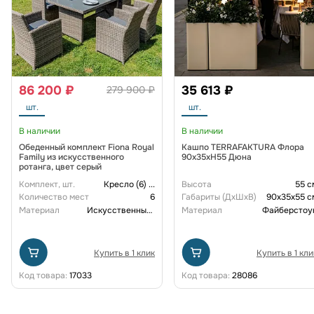
86 200 ₽
35 613 ₽
279 900 ₽
шт.
шт.
В наличии
В наличии
Обеденный комплект Fiona Royal
Кашпо TERRAFAKTURA Флора
Family из искусственного
90x35xH55 Дюна
ротанга, цвет серый
Комплект, шт.
Кресло (6)
...
Высота
55 с
Количество мест
6
Габариты (ДxШxВ)
90x35x55 с
Материал
Искусственный ротанг
Материал
Файберстоу
Купить в 1 клик
Купить в 1 кли
Код товара:
17033
Код товара:
28086