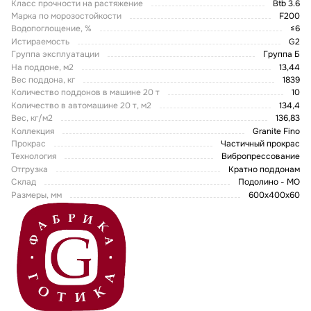
Класс прочности на растяжение
Btb 3.6
Марка по морозостойкости
F200
Водопоглощение, %
≤6
Истираемость
G2
Группа эксплуатации
Группа Б
На поддоне, м2
13,44
Вес поддона, кг
1839
Количество поддонов в машине 20 т
10
Количество в автомашине 20 т, м2
134,4
Вес, кг/м2
136,83
Коллекция
Granite Fino
Прокрас
Частичный прокрас
Технология
Вибропрессование
Отгрузка
Кратно поддонам
Склад
Подолино - МО
Размеры, мм
600x400x60