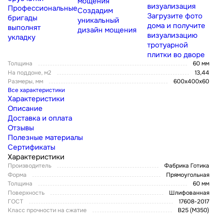
мощения
визуализация
Профессиональные
Создадим
Загрузите фото
бригады
уникальный
дома и получите
выполнят
дизайн мощения
визуализацию
укладку
тротуарной
плитки во дворе
Толщина
60 мм
На поддоне, м2
13,44
Размеры, мм
600x400x60
Все характеристики
Характеристики
Описание
Доставка и оплата
Отзывы
Полезные материалы
Сертификаты
Характеристики
Производитель
Фабрика Готика
Форма
Прямоугольная
Толщина
60 мм
Поверхность
Шлифованная
ГОСТ
17608-2017
Класс прочности на сжатие
В25 (М350)