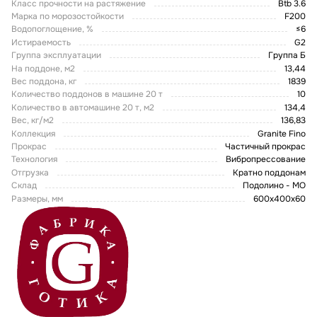
Класс прочности на растяжение
Btb 3.6
Марка по морозостойкости
F200
Водопоглощение, %
≤6
Истираемость
G2
Группа эксплуатации
Группа Б
На поддоне, м2
13,44
Вес поддона, кг
1839
Количество поддонов в машине 20 т
10
Количество в автомашине 20 т, м2
134,4
Вес, кг/м2
136,83
Коллекция
Granite Fino
Прокрас
Частичный прокрас
Технология
Вибропрессование
Отгрузка
Кратно поддонам
Склад
Подолино - МО
Размеры, мм
600x400x60