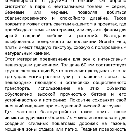
комбинировать с другими оттенками. Он хорошо
смотрится в паре с нейтральными тонами — серым,
бежевым или чёрным, позволяя добиться
сбалансированного и спокойного дизайна. Такое
покрытие может стать светлым акцентом в проектах, где
преобладают тёмные материалы, или служить фоном для
яркой садовой мебели и растений. Благодаря
шлифованной поверхности из коллекции Granite Fino,
плиты имеют гладкую текстуру, схожую с полированным
натуральным камнем.
Этот материал предназначен для зон с интенсивным
пешеходным движением. Толщина 60 мм соответствует
группе эксплуатации Б, что позволяет укладывать его на
тротуарах магистральных улиц, в парковых зонах, на
пешеходных площадях и остановках общественного
транспорта. Использование на этих объектах
обусловлено высокой прочностью бетона и его
устойчивостью к истиранию. Покрытие сохраняет свой
внешний вид даже при ежедневной высокой нагрузке.
Для частного благоустройства такие плиты также
являются удачным выбором. Их можно использовать для
создания стильных пошаговых дорожек на газоне,
мощения зоны отдыха или патио. Гладкая поверхность