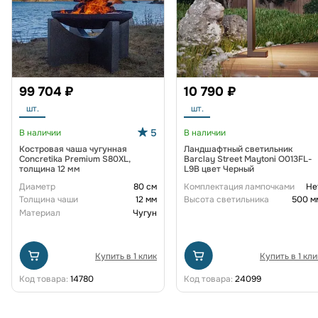
99 704 ₽
10 790 ₽
шт.
шт.
5
В наличии
В наличии
Костровая чаша чугунная
Ландшафтный светильник
Concretika Premium S80XL,
Barclay Street Maytoni O013FL-
толщина 12 мм
L9B цвет Черный
Диаметр
80 см
Комплектация лампочками
Не
Толщина чаши
12 мм
Высота светильника
500 м
Материал
Чугун
Купить в 1 клик
Купить в 1 кли
Код товара:
14780
Код товара:
24099