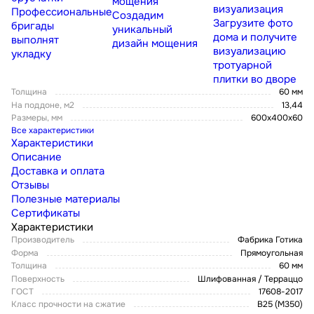
мощения
визуализация
Профессиональные
Создадим
Загрузите фото
бригады
уникальный
дома и получите
выполнят
дизайн мощения
визуализацию
укладку
тротуарной
плитки во дворе
Толщина
60 мм
На поддоне, м2
13,44
Размеры, мм
600x400x60
Все характеристики
Характеристики
Описание
Доставка и оплата
Отзывы
Полезные материалы
Сертификаты
Характеристики
Производитель
Фабрика Готика
Форма
Прямоугольная
Толщина
60 мм
Поверхность
Шлифованная / Терраццо
ГОСТ
17608-2017
Класс прочности на сжатие
В25 (М350)