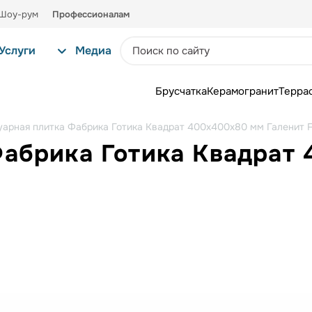
Шоу-рум
Профессионалам
Услуги
Медиа
Брусчатка
Керамогранит
Терра
уарная плитка Фабрика Готика Квадрат 400х400х80 мм Галенит 
Фабрика Готика Квадрат