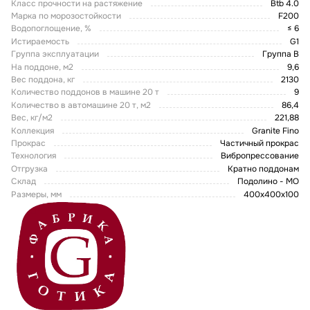
Класс прочности на растяжение
Btb 4.0
Марка по морозостойкости
F200
Водопоглощение, %
≤ 6
Истираемость
G1
Группа эксплуатации
Группа В
На поддоне, м2
9,6
Вес поддона, кг
2130
Количество поддонов в машине 20 т
9
Количество в автомашине 20 т, м2
86,4
Вес, кг/м2
221,88
Коллекция
Granite Fino
Прокрас
Частичный прокрас
Технология
Вибропрессование
Отгрузка
Кратно поддонам
Склад
Подолино - МО
Размеры, мм
400x400x100