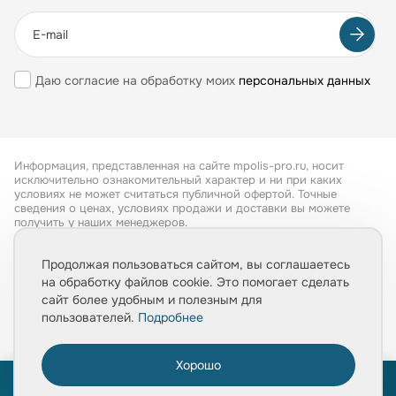
Даю согласие на обработку моих
персональных данных
Информация, представленная на сайте mpolis-pro.ru, носит
исключительно ознакомительный характер и ни при каких
условиях не может считаться публичной офертой. Точные
сведения о ценах, условиях продажи и доставки вы можете
получить у наших менеджеров.
Все права защищены 2026
Продолжая пользоваться сайтом, вы соглашаетесь
на обработку файлов cookie. Это помогает сделать
Обработка персональных данных
сайт более удобным и полезным для
Политика конфиденциальности
пользователей.
Подробнее
Хорошо
0
ПРОЙТИ ТЕСТ
ПРОЙТИ ТЕСТ
«Расчет укладки плитки за 1 минуту»
«Расчет укладки плитки за 1 минуту»