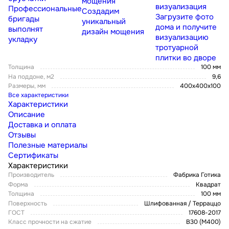
мощения
визуализация
Профессиональные
Создадим
Загрузите фото
бригады
уникальный
дома и получите
выполнят
дизайн мощения
визуализацию
укладку
тротуарной
плитки во дворе
Толщина
100 мм
На поддоне, м2
9,6
Размеры, мм
400x400x100
Все характеристики
Характеристики
Описание
Доставка и оплата
Отзывы
Полезные материалы
Сертификаты
Характеристики
Производитель
Фабрика Готика
Форма
Квадрат
Толщина
100 мм
Поверхность
Шлифованная / Терраццо
ГОСТ
17608-2017
Класс прочности на сжатие
В30 (М400)