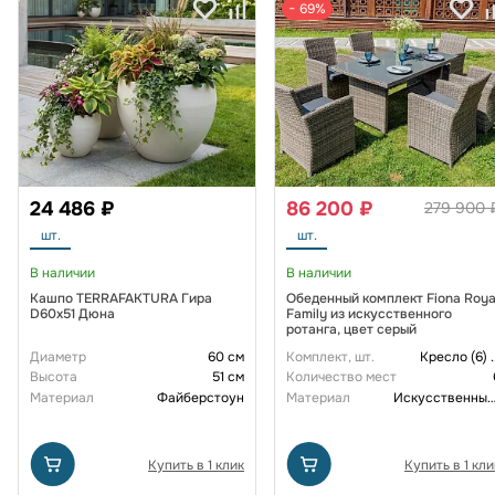
− 69%
24 486 ₽
86 200 ₽
279 900 
шт.
шт.
В наличии
В наличии
Кашпо TERRAFAKTURA Гира
Обеденный комплект Fiona Roya
D60х51 Дюна
Family из искусственного
ротанга, цвет серый
Диаметр
60 см
Комплект, шт.
Кресло (6)
.
Высота
51 см
Количество мест
Материал
Файберстоун
Материал
Искусственный рот
Купить в 1 клик
Купить в 1 кли