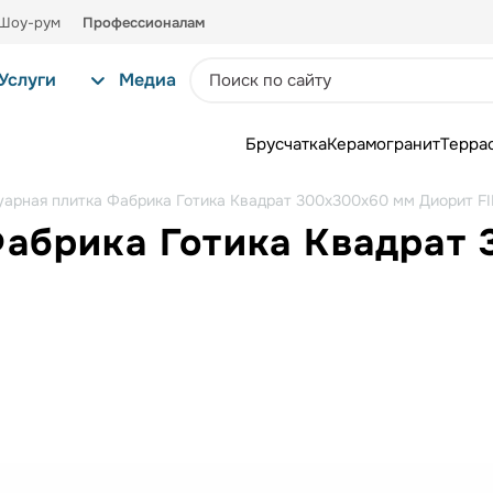
Шоу-рум
Профессионалам
Услуги
Медиа
Брусчатка
Керамогранит
Терра
уарная плитка Фабрика Готика Квадрат 300х300х60 мм Диорит F
Фабрика Готика Квадрат