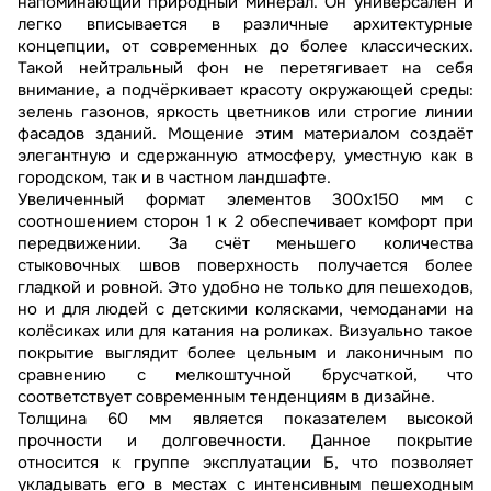
напоминающий природный минерал. Он универсален и
легко вписывается в различные архитектурные
концепции, от современных до более классических.
Такой нейтральный фон не перетягивает на себя
внимание, а подчёркивает красоту окружающей среды:
зелень газонов, яркость цветников или строгие линии
фасадов зданий. Мощение этим материалом создаёт
элегантную и сдержанную атмосферу, уместную как в
городском, так и в частном ландшафте.
Увеличенный формат элементов 300х150 мм с
соотношением сторон 1 к 2 обеспечивает комфорт при
передвижении. За счёт меньшего количества
стыковочных швов поверхность получается более
гладкой и ровной. Это удобно не только для пешеходов,
но и для людей с детскими колясками, чемоданами на
колёсиках или для катания на роликах. Визуально такое
покрытие выглядит более цельным и лаконичным по
сравнению с мелкоштучной брусчаткой, что
соответствует современным тенденциям в дизайне.
Толщина 60 мм является показателем высокой
прочности и долговечности. Данное покрытие
относится к группе эксплуатации Б, что позволяет
укладывать его в местах с интенсивным пешеходным