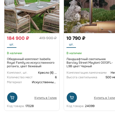
184 900 ₽
10 790 ₽
419 900 ₽
шт.
шт.
В наличии
В наличии
Обеденный комплект Isabella
Ландшафтный светильник
Royal Family из искусственного
Barclay Street Maytoni O013FL-
ротанга, цвет бежевый
L9B цвет Черный
Комплект, шт.
Кресло (6)
...
Комплектация лампочками
Не
Количество мест
6
Высота светильника
500 м
Материал
Искусственный ротанг
Купить в 1 клик
Купить в 1 кли
Код товара:
17028
Код товара:
24099