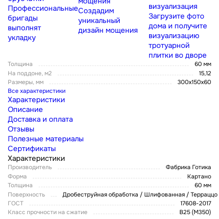
мощения
визуализация
Профессиональные
Создадим
Загрузите фото
бригады
уникальный
дома и получите
выполнят
дизайн мощения
визуализацию
укладку
тротуарной
плитки во дворе
Толщина
60 мм
На поддоне, м2
15,12
Размеры, мм
300х150х60
Все характеристики
Характеристики
Описание
Доставка и оплата
Отзывы
Полезные материалы
Сертификаты
Характеристики
Производитель
Фабрика Готика
Форма
Картано
Толщина
60 мм
Поверхность
Дробеструйная обработка / Шлифованная / Терраццо
ГОСТ
17608-2017
Класс прочности на сжатие
В25 (М350)