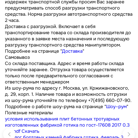
издержек транспортной службы просим Вас заранее
предусматривать способ разгрузки транспортного
средства. Норма разгрузки автотранспортного средства
2 часа.
Доставка с разгрузкой. Включает в себя
транспортирование товара со склада производителя до
указанного в заявке места назначения и последующую
разгрузку транспортного средства манипулятором.
Подробнее на странице "
Доставка
"
Самовывоз
Со склада поставщика. Адрес и время работы склада
уточняйте заранее. Отгрузка товара осуществляется
только после предварительного согласования с
ответственным менеджером
Из шоу-рума по адресу г. Москва, ул. Кржижановского,
д. 29, корп. 1. Наличие товара и возможность отгрузки
из шоу-рума уточняйте по телефону +7(495) 660-07-90.
Подробнее о работе шоу-рума на странице "
Шоу–рум
"
Полезные материалы
условия использывания плит бетонных тротуарных
изготовленных фабрикой готика по гост-17608 2017
0.3
МБ
pdf
Скачать
каталог бортовых камней фабрика готика. февраль 2023