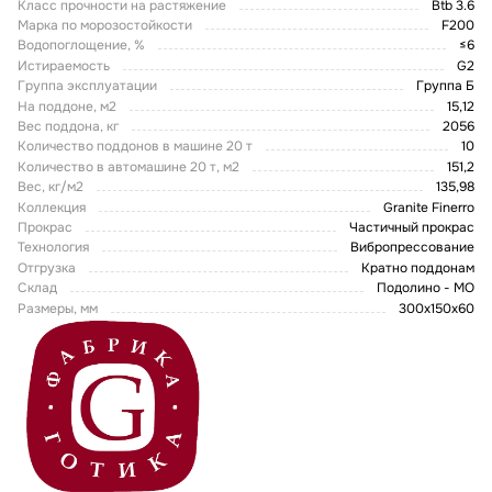
Класс прочности на растяжение
Btb 3.6
Марка по морозостойкости
F200
Водопоглощение, %
≤6
Истираемость
G2
Группа эксплуатации
Группа Б
На поддоне, м2
15,12
Вес поддона, кг
2056
Количество поддонов в машине 20 т
10
Количество в автомашине 20 т, м2
151,2
Вес, кг/м2
135,98
Коллекция
Granite Finerro
Прокрас
Частичный прокрас
Технология
Вибропрессование
Отгрузка
Кратно поддонам
Склад
Подолино - МО
Размеры, мм
300х150х60